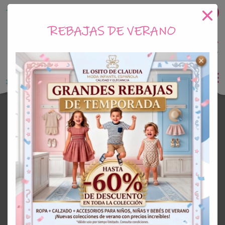
Tu tienda online de Moda Infantil
REBAJAS DE VERANO
0
Saldo
0€
El Osito de Claudia
Abrigos Bebe
¡Oferta!
30%