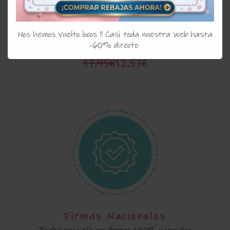
Rebeca bebe abrigo Del
Nos hemos vuelto locos !! Casi toda nuestra web hasta
-60% directo
Sur piedra 9050
17,95€
12,57€
Firmas Nacionales