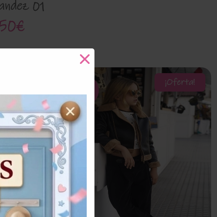
andez 01
50€
¡Oferta!
¡Oferta!
50%