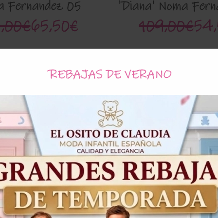
 Fernandez 05
'Diana' Noma Fern
,00€
65,50€
109,00€
54,
REBAJAS DE VERANO
¡Oferta!
50%