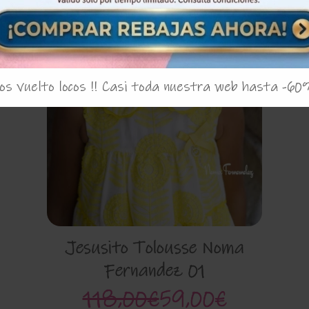
s vuelto locos !! Casi toda nuestra web hasta -60
Jesusito Tolousse Noma
Fernandez 01
118,00€
59,00€