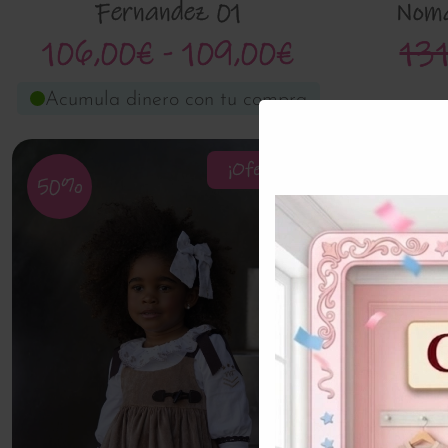
Fernandez 01
Noma
106,00€ - 109,00€
131
Acumula dinero con tu compra
¡Oferta!
50%
50%