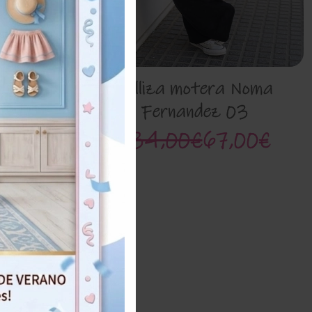
ña Noma
04
,50€
Pelliza motera Noma
Fernandez 03
134,00€
67,00€