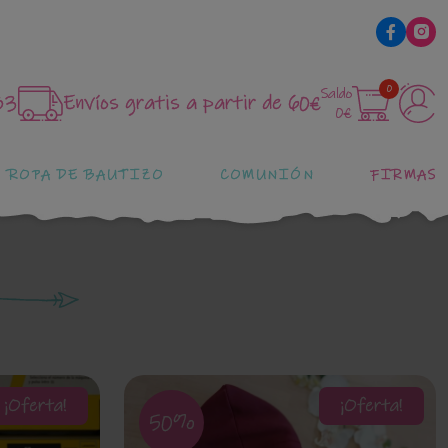
0
Saldo
83
Envíos gratis a partir de 60€
0€
ROPA DE BAUTIZO
COMUNIÓN
FIRMAS
¡Oferta!
¡Oferta!
50%