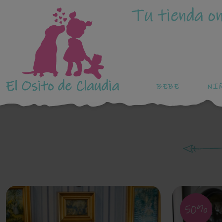
Tu tienda on
El Osito de Claudia
BEBE
NI
50%