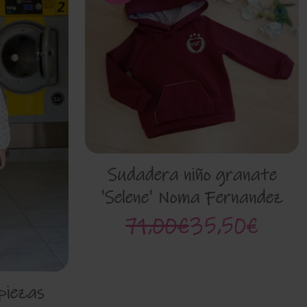
Sudadera niño granate
'Selene' Noma Fernandez
03s
71,00€
35,50€
piezas