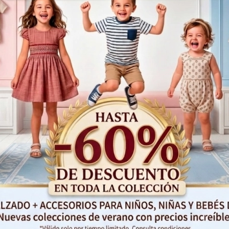
Pelliza larga ni
Fernandez 
153,00€
76
 niña 'Venus' Noma
Fernandez
,00€
108,00€
¡Oferta!
50%