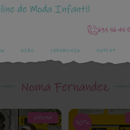
line de Moda Infantil
635 56 45 
ÑA
NIÑO
CEREMONIA
OUTLET
Noma Fernandez
¡Oferta!
50%