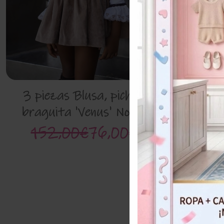
Conjunto
3 piezas Blusa, pichy y
braguita 'Venus' Noma
216
Fernandez
152,00€
76,00€