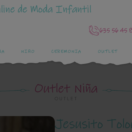
line de Moda Infantil
635 56 45 
ÑA
NIÑO
CEREMONIA
OUTLET
Outlet Niña
OUTLET
Jesusito Tol