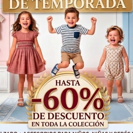
36
48
5
Meses
Meses
Años
A
118,00€
59,00€
Productos Relacionados