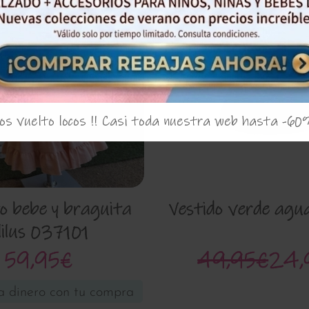
50%
s vuelto locos !! Casi toda nuestra web hasta -60
o bebe y braguita
Vestido verde agu
lilus 037101
59,95€
49,95€
24,
 dinero con tu compra