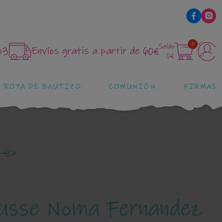
0
Saldo
83
Envíos gratis a partir de 60€
0€
ROPA DE BAUTIZO
COMUNIÓN
FIRMAS
ousse Noma Fernandez