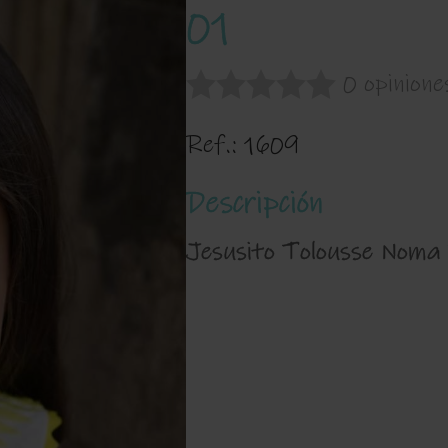
01
0 opinione
Ref.:
1609
Descripción
Jesusito Tolousse Noma