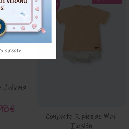
53%
% directo
a Juliana
98€
Conjunto 2 piezas Mac
Ilusión