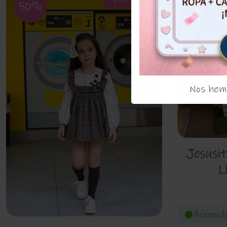
50%
Nos hemo
Jesusit
L
Acumula