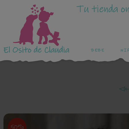
Tu tienda on
El Osito de Claudia
BEBE
NI
50%