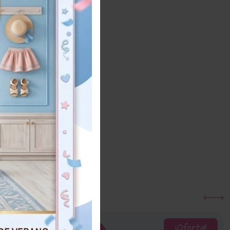
6
ños
Añadir al carrito
¡Oferta!
¡Oferta!