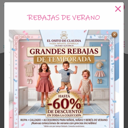
Tu tienda online de Moda Infantil
REBAJAS DE VERANO
0
Saldo
0€
El Osito de Claudia
Monos Niña
¡Oferta!
¡Oferta!
50%
50%