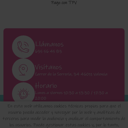
Pago con TPV
Llámanos
635 56 45 83
Visítanos
Carrer de la Serrería, 34 46011 Valencia
Horario
Lunes a Viernes 10:30 a 13:30 / 17:30 a
20:00
Sábados 11:00 a 13:00
En esta web utilizamos cookies técnicas propias para que el
usuario pueda acceder y navegar por la web y analíticas de
terceros para medir la audiencia y analizar el comportamiento de
INICIO
QUIENES SOMOS
FAQ'S
los usuarios. Puede gestionar estas cookies y, por lo tanto,