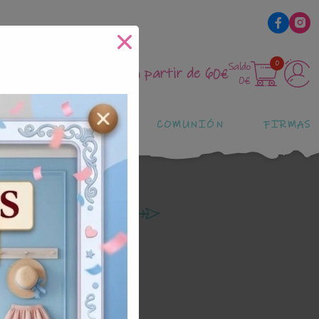
0
Saldo
83
Envíos gratis a partir de 60€
0€
ROPA DE BAUTIZO
COMUNIÓN
FIRMAS
iones