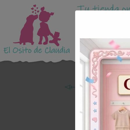
Tu tienda on
El Osito de Claudia
BEBE
NI
Cond