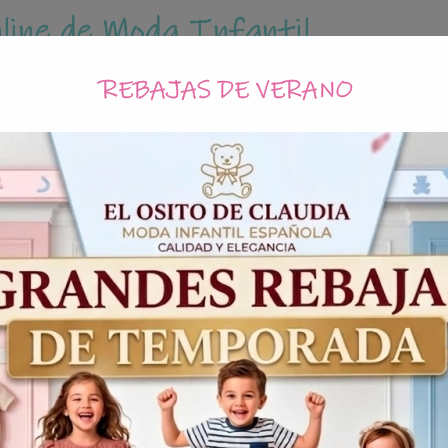
line de Moda Infantil
REBAJAS DE VERANO
635 56 45 
ÑA
NIÑO
CEREMONIA
OUTLET
iciones De Uso Y Devoluc