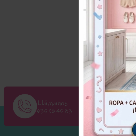
Llámanos
V
635 56 45 83
Ca