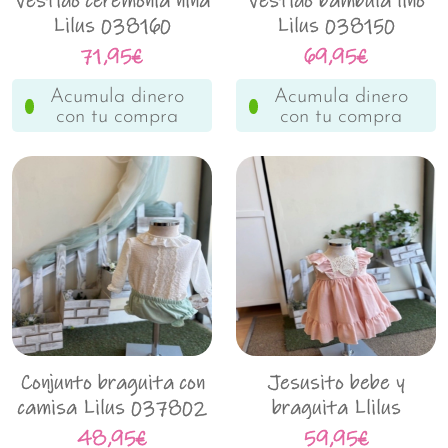
Vestido ceremonia niña
Vestido bambula lino
Lilus 038160
Lilus 038150
71,95€
69,95€
Acumula dinero
Acumula dinero
con tu compra
con tu compra
Conjunto braguita con
Jesusito bebe y
camisa Lilus 037802
braguita Llilus
037101
48,95€
59,95€