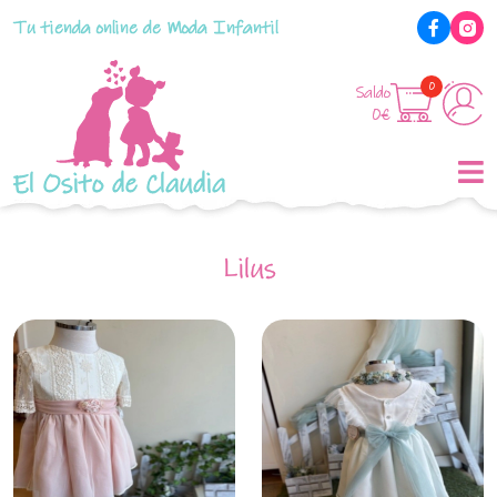
Tu tienda online de Moda Infantil
0
Saldo
0€
El Osito de Claudia
Lilus