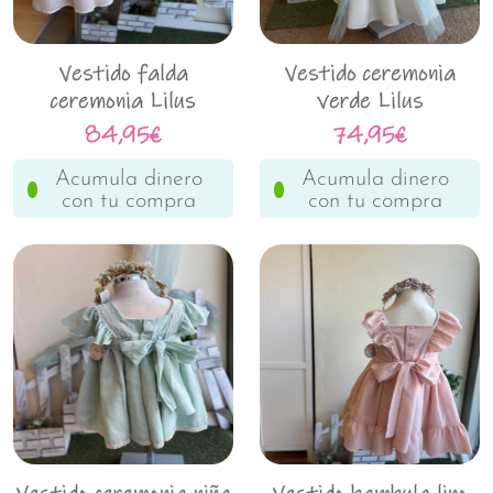
Vestido falda
Vestido ceremonia
ceremonia Lilus
verde Lilus
038155
84,95€
74,95€
Acumula dinero
Acumula dinero
con tu compra
con tu compra