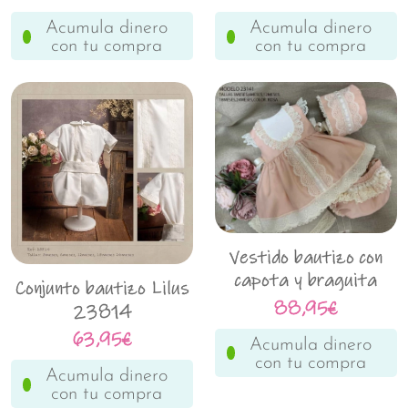
Acumula dinero
Acumula dinero
con tu compra
con tu compra
Vestido bautizo con
capota y braguita
Conjunto bautizo Lilus
Lilus 23141
88,95€
23814
63,95€
Acumula dinero
con tu compra
Acumula dinero
con tu compra