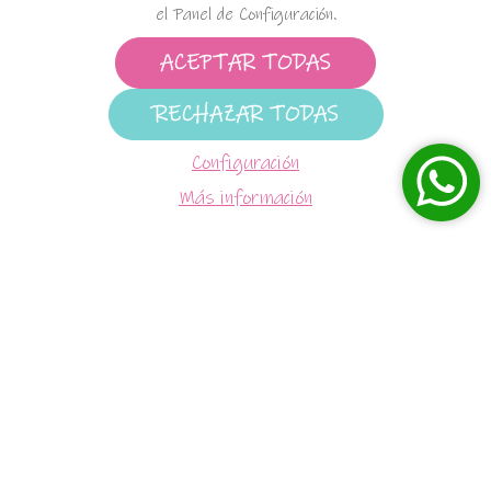
el Panel de Configuración.
ACEPTAR TODAS
RECHAZAR TODAS
Envíos Gratis
A partir de 55€ en 24/48 horas
Configuración
Más información
Pagos 100% Seguro
Pago con TPV