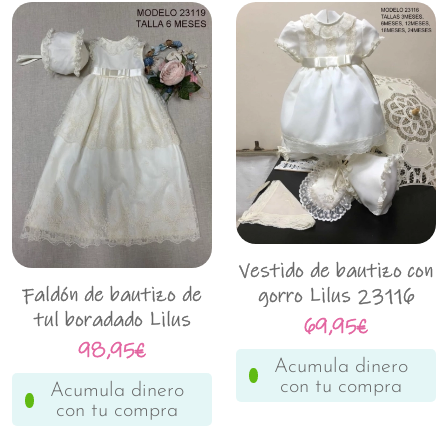
Vestido de bautizo con
Faldón de bautizo de
gorro Lilus 23116
tul boradado Lilus
69,95€
23119
98,95€
Acumula dinero
con tu compra
Acumula dinero
con tu compra