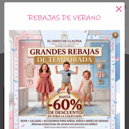
Tu tienda online de Moda Infantil
REBAJAS DE VERANO
0
Saldo
0€
El Osito de Claudia
Conjunto
¡Oferta!
¡Oferta!
20%
50%