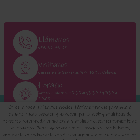
Llámanos
635 56 45 83
Visítanos
Carrer de la Serrería, 34 46011 Valencia
Horario
Lunes a Viernes 10:30 a 13:30 / 17:30 a
20:00
Sábados 11:00 a 13:00
En esta web utilizamos cookies técnicas propias para que el
usuario pueda acceder y navegar por la web y analíticas de
terceros para medir la audiencia y analizar el comportamiento de
INICIO
QUIENES SOMOS
FAQ'S
los usuarios. Puede gestionar estas cookies y, por lo tanto,
aceptarlas o rechazarlas de forma unitaria o en su totalidad, en