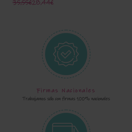
Martinica 10804
35,55€
28,44€
Firmas Nacionales
Trabajamos sólo con firmas 100% nacionales