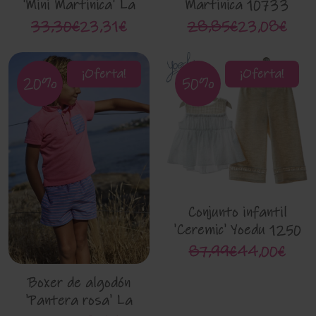
'Mini Martinica' La
Martinica 10733
Martinica 10949
33,30€
23,31€
28,85€
23,08€
¡Oferta!
¡Oferta!
20%
50%
Conjunto infantil
'Ceremic' Yoedu 1250
87,99€
44,00€
Boxer de algodón
'Pantera rosa' La