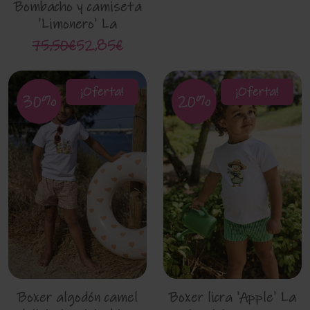
Bombacho y camiseta
'Limonero' La
Martinica 10626
75,50€
52,85€
¡Oferta!
¡Oferta!
30%
20%
Boxer algodón camel
Boxer licra 'Apple' La