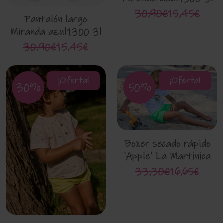
30,90€
15,45€
Pantalón largo
Miranda azul1300 3l
30,90€
15,45€
¡Oferta!
¡Oferta!
30%
50%
Boxer secado rápido
'Apple' La Martinica
10734
33,30€
16,65€