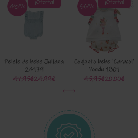
¡Oferta!
¡Oferta!
48%
56%
Pelele de bebe Juliana
Conjunto bebe 'Caracol'
24179
Yoedu 1801
47,95€
24,99€
45,95€
20,00€