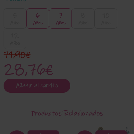
5
6
7
8
10
Años
Años
Años
Años
Años
12
Años
71,90€
28,76€
Añadir al carrito
Productos Relacionados