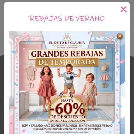
Tu tienda online de Moda Infantil
REBAJAS DE VERANO
0
Saldo
0€
El Osito de Claudia
Outlet Niña
OUTLET