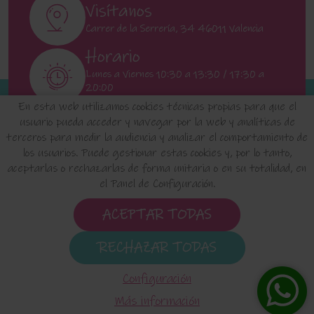
Visítanos
Carrer de la Serrería, 34 46011 Valencia
Horario
Lunes a Viernes 10:30 a 13:30 / 17:30 a
20:00
Sábados 11:00 a 13:00
En esta web utilizamos cookies técnicas propias para que el
usuario pueda acceder y navegar por la web y analíticas de
terceros para medir la audiencia y analizar el comportamiento de
INICIO
QUIENES SOMOS
FAQ'S
los usuarios. Puede gestionar estas cookies y, por lo tanto,
aceptarlas o rechazarlas de forma unitaria o en su totalidad, en
el Panel de Configuración.
Aviso Legal
Política de Privacidad de Datos
Política de Cookies
Configuración de Cookies
ACEPTAR TODAS
Condiciones de uso y Devoluciones
RECHAZAR TODAS
elositodeclaudia.com
© 2024 - Diseño de esta tienda
virtual hecho por -
Edina.es
Configuración
Más información