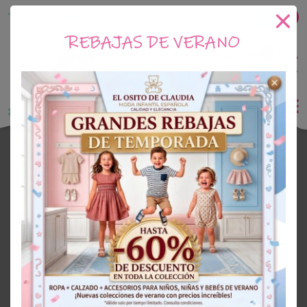
Tu tienda online de Moda Infantil
REBAJAS DE VERANO
0
Saldo
0€
El Osito de Claudia
Outlet Niña
OUTLET
60%