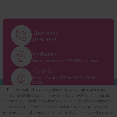
Llámanos
635 56 45 83
Visítanos
Carrer de la Serrería, 34 46011 Valencia
Horario
Lunes a Viernes 10:30 a 13:30 / 17:30 a
20:00
Sábados 11:00 a 13:00
En esta web utilizamos cookies técnicas propias para que el
usuario pueda acceder y navegar por la web y analíticas de
terceros para medir la audiencia y analizar el comportamiento de
INICIO
QUIENES SOMOS
FAQ'S
los usuarios. Puede gestionar estas cookies y, por lo tanto,
aceptarlas o rechazarlas de forma unitaria o en su totalidad, en