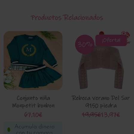
Productos Relacionados
¡Oferta!
30%
Conjunto niña
Rebeca verano Del Sur
Monpetit bonbon
9150 piedra
IM016
67,10€
19,95€
13,97€
Acumula dinero
con tu compra