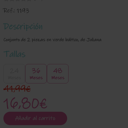
Ref.:
1193
Descripción
Conjunto de 2 piezas en verde báltico, de Juliana
Tallas
24
36
48
Meses
Meses
Meses
41,99€
16,80€
Añadir al carrito