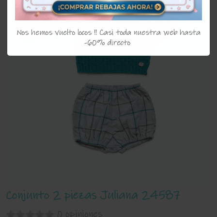
Nos hemos vuelto locos !! Casi toda nuestra web hasta
-60% directo
Conjunto 2 piezas Juliana 24587
0 opiniones