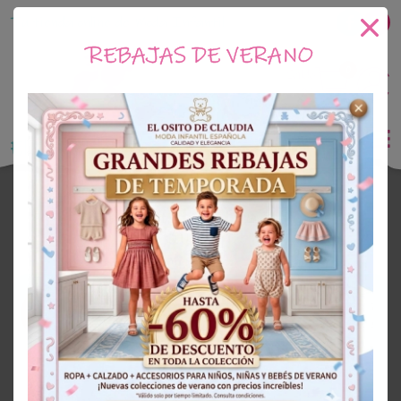
Tu tienda online de Moda Infantil
REBAJAS DE VERANO
0
Saldo
0€
El Osito de Claudia
Outlet Niña
OUTLET
60%