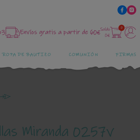
0
Saldo
83
Envíos gratis a partir de 60€
0€
ROPA DE BAUTIZO
COMUNIÓN
FIRMAS
ellas Miranda 0257v