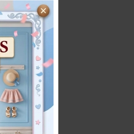
8
10
12
ños
Años
Años
ra
Añadir al carrito