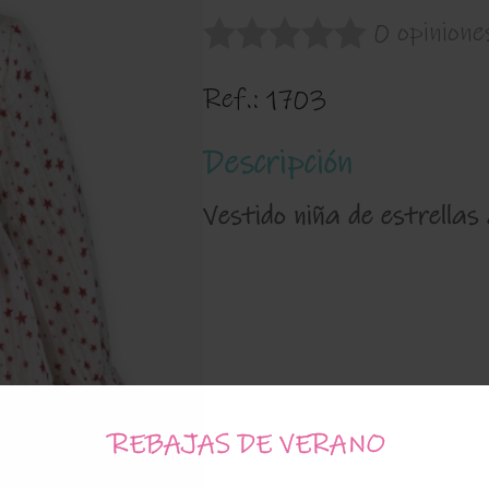
0 opinione
Ref.:
1703
Descripción
Vestido niña de estrellas
REBAJAS DE VERANO