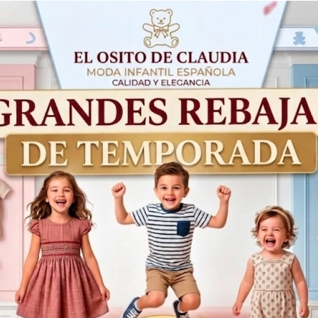
Tallas
4
5
6
Años
Años
Años
A
Acumula
2,65€
con tu comp
52,90€
Productos Relacionados