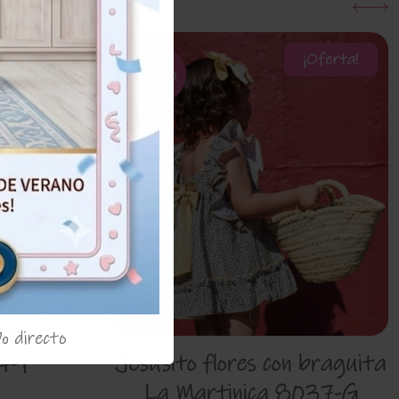
¡Oferta!
50%
beige
% directo
4-1
Jesusito flores con braguita
La Martinica 8037-G