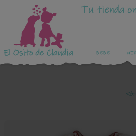
Tu tienda on
El Osito de Claudia
BEBE
NI