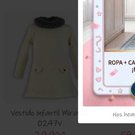
51%
Vestido infantil Miranda
Vestido 
Nos hemo
0247v