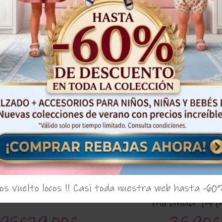
¡Oferta!
bebe 'Juglar' Yoedu
Sudadera niña 
s vuelto locos !! Casi toda nuestra web hasta -60
Miranda 141