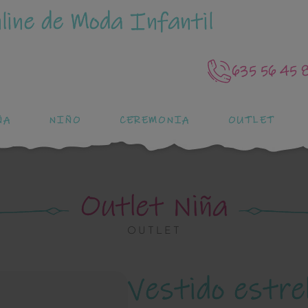
line de Moda Infantil
635 56 45 
ÑA
NIÑO
CEREMONIA
OUTLET
Outlet Niña
OUTLET
Vestido estr