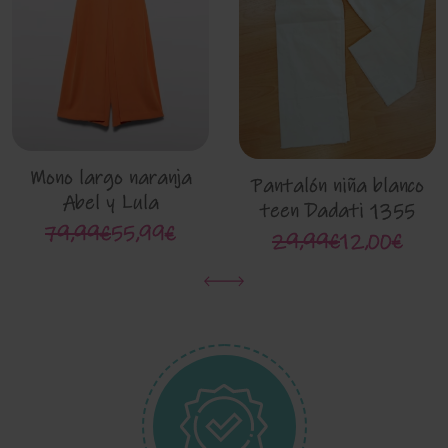
Mono largo naranja
Pantalón niña blanco
Abel y Lula
teen Dadati 1355
79,99€
55,99€
29,99€
12,00€