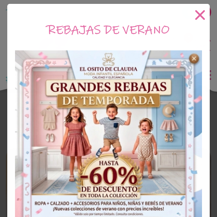
Tu tienda online de Moda Infantil
REBAJAS DE VERANO
0
Saldo
0€
El Osito de Claudia
Outlet Niña
OUTLET
30%