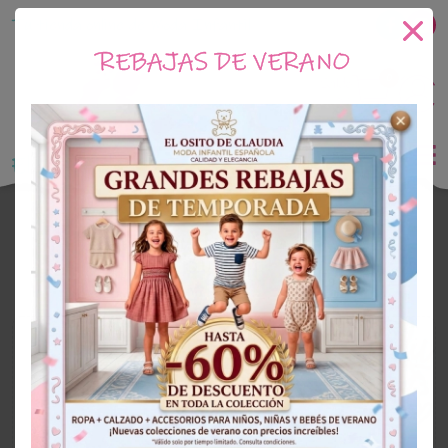
Tu tienda online de Moda Infantil
REBAJAS DE VERANO
0
Saldo
0€
El Osito de Claudia
Outlet Niña
OUTLET