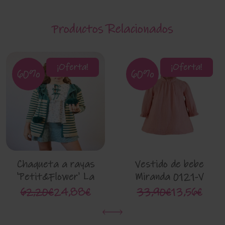
Productos Relacionados
¡Oferta!
¡Oferta!
60%
60%
Chaqueta a rayas
Vestido de bebe
'Petit&Flower' La
Miranda 0121-V
Martinica 9883g
62,20€
24,88€
33,90€
13,56€