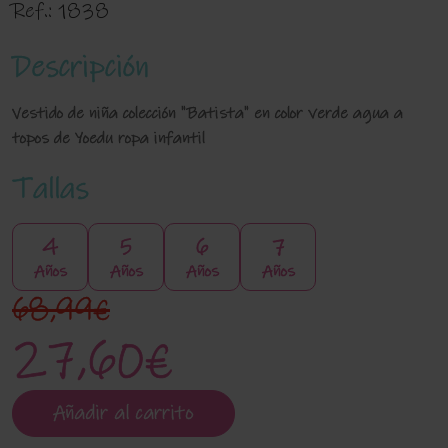
Ref.:
1838
Descripción
Vestido de niña colección "Batista" en color verde agua a
topos de Yoedu ropa infantil
Tallas
4
5
6
7
Años
Años
Años
Años
68,99€
27,60€
Añadir al carrito