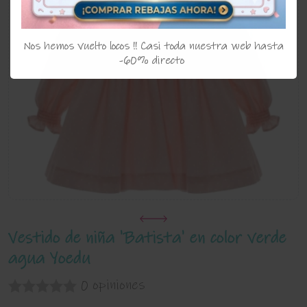
Nos hemos vuelto locos !! Casi toda nuestra web hasta
-60% directo
Vestido de niña 'Batista' en color verde
agua Yoedu
0 opiniones