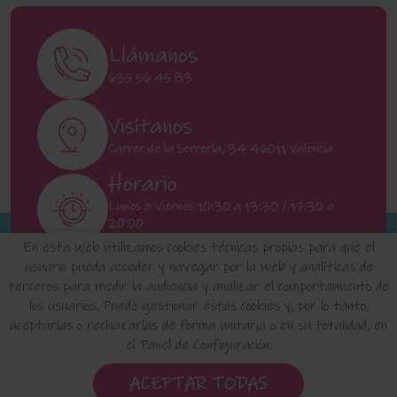
Llámanos
635 56 45 83
Visítanos
Carrer de la Serrería, 34 46011 Valencia
Horario
Lunes a Viernes 10:30 a 13:30 / 17:30 a
20:00
Sábados 11:00 a 13:00
En esta web utilizamos cookies técnicas propias para que el
usuario pueda acceder y navegar por la web y analíticas de
terceros para medir la audiencia y analizar el comportamiento de
INICIO
QUIENES SOMOS
FAQ'S
los usuarios. Puede gestionar estas cookies y, por lo tanto,
aceptarlas o rechazarlas de forma unitaria o en su totalidad, en
el Panel de Configuración.
Aviso Legal
Política de Privacidad de Datos
Política de Cookies
Configuración de Cookies
ACEPTAR TODAS
Condiciones de uso y Devoluciones