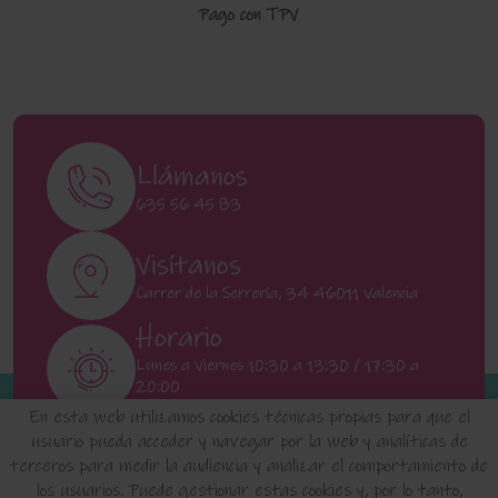
Pago con TPV
Llámanos
635 56 45 83
Visítanos
Carrer de la Serrería, 34 46011 Valencia
Horario
Lunes a Viernes 10:30 a 13:30 / 17:30 a
20:00
Sábados 11:00 a 13:00
En esta web utilizamos cookies técnicas propias para que el
usuario pueda acceder y navegar por la web y analíticas de
terceros para medir la audiencia y analizar el comportamiento de
INICIO
QUIENES SOMOS
FAQ'S
los usuarios. Puede gestionar estas cookies y, por lo tanto,