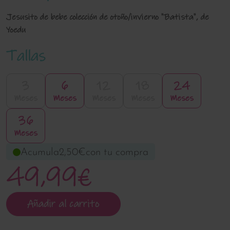
Jesusito de bebe colección de otoño/invierno "Batista", de
Yoedu
Tallas
3
6
12
18
24
Meses
Meses
Meses
Meses
Meses
36
Meses
Acumula
2,50€
con tu compra
49,99€
Añadir al carrito