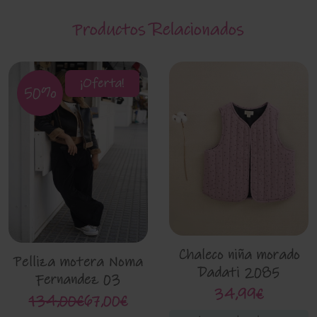
Productos Relacionados
¡Oferta!
50%
Chaleco niña morado
Pelliza motera Noma
Dadati 2085
Fernandez 03
34,99€
134,00€
67,00€