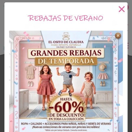
Tu tienda online de Moda Infantil
REBAJAS DE VERANO
0
Saldo
0€
El Osito de Claudia
Outlet Niña
OUTLET