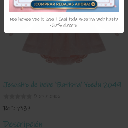
Nos hemos vuelto locos !! Casi toda nuestra web hasta
-60% directo
Jesusito de bebe 'Batista' Yoedu 2049
0 opiniones
Ref.:
1837
Descripción