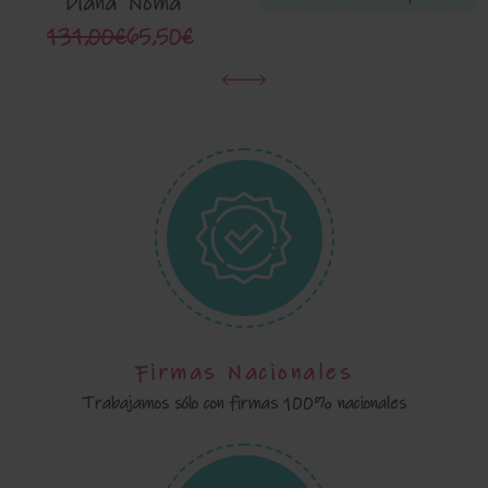
'Diana' Noma
Fernandez 05
131,00€
65,50€
Firmas Nacionales
Trabajamos sólo con firmas 100% nacionales