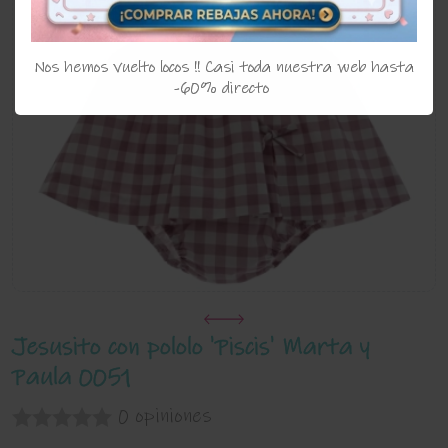
Nos hemos vuelto locos !! Casi toda nuestra web hasta
-60% directo
Jesusito con pololo 'Piscis' Marta y
Paula 0051
0 opiniones