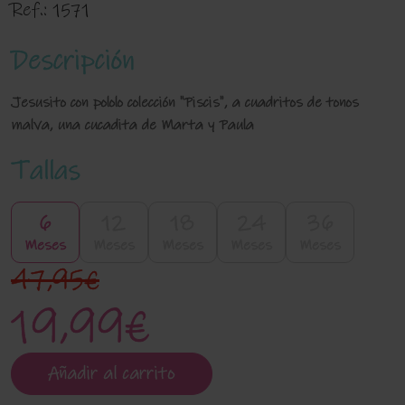
Ref.:
1571
Descripción
Jesusito con pololo colección "Piscis", a cuadritos de tonos
malva, una cucadita de Marta y Paula
Tallas
6
12
18
24
36
Meses
Meses
Meses
Meses
Meses
47,95€
19,99€
Añadir al carrito