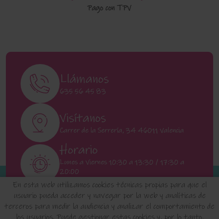
Pago con TPV
Llámanos
635 56 45 83
Visítanos
Carrer de la Serrería, 34 46011 Valencia
Horario
Lunes a Viernes 10:30 a 13:30 / 17:30 a
20:00
Sábados 11:00 a 13:00
En esta web utilizamos cookies técnicas propias para que el
usuario pueda acceder y navegar por la web y analíticas de
terceros para medir la audiencia y analizar el comportamiento de
INICIO
QUIENES SOMOS
FAQ'S
los usuarios. Puede gestionar estas cookies y, por lo tanto,