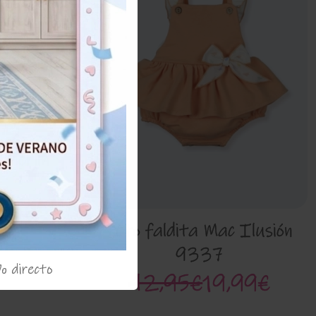
'Merlin'
99€
Peto faldita Mac Ilusión
9337
% directo
42,95€
19,99€