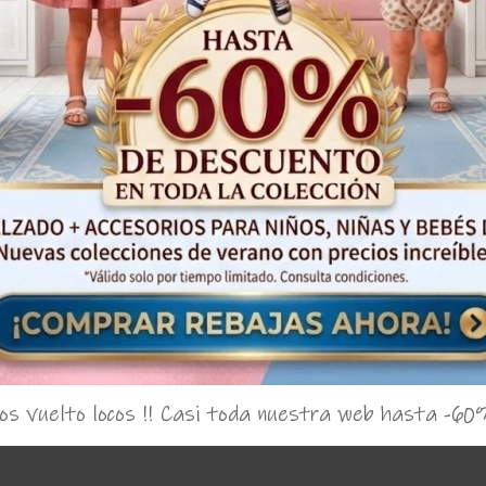
 de bebe 'Batista'
Jesusito de bebe 
Yoedu 1019
Yoedu
52,99€
47,95€
23,
 dinero con tu compra
s vuelto locos !! Casi toda nuestra web hasta -60