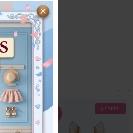
ra
Añadir al carrito
¡Oferta!
¡Oferta!
53%