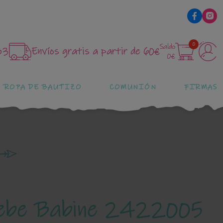
0
Saldo
83
Envíos gratis a partir de 60€
0€
ROPA DE BAUTIZO
COMUNIÓN
FIRMAS
bebe Babine 2422005