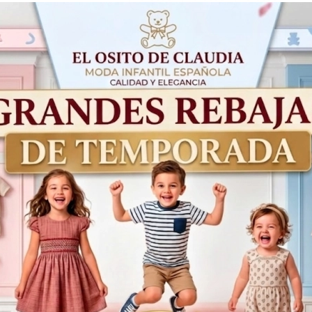
Acumula
1,95€
con tu comp
38,99€
Productos Relacionados
50%