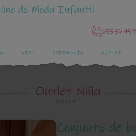
line de Moda Infantil
635 56 45 
ÑA
NIÑO
CEREMONIA
OUTLET
Outlet Niña
OUTLET
Conjunto de 