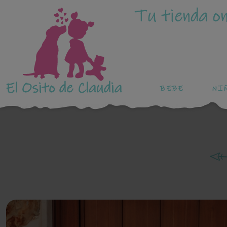
Tu tienda on
El Osito de Claudia
BEBE
NI