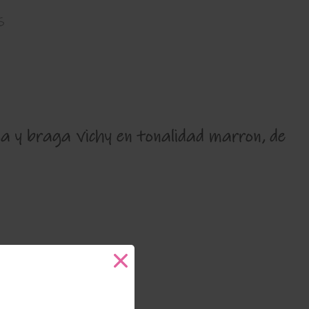
s
sa y braga vichy en tonalidad marron, de