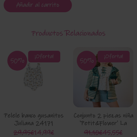
Añadir al carrito
Productos Relacionados
¡Oferta!
¡Oferta!
50%
50%
Pelele banco gusanitos
Conjunto 2 piezas niña
Juliana 24171
'Petit&Flower' La
Martinica 9882g
29,95€
14,99€
91,10€
45,55€