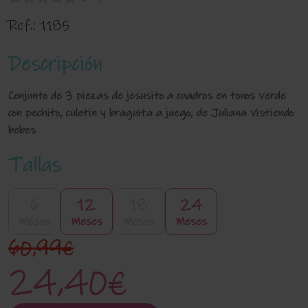
Ref.:
1185
Descripción
Conjunto de 3 piezas de jesusito a cuadros en tonos verde
con pechito, culetin y braguita a juego, de Juliana vistiendo
bebes
Tallas
6
12
18
24
Meses
Meses
Meses
Meses
60,99€
24,40€