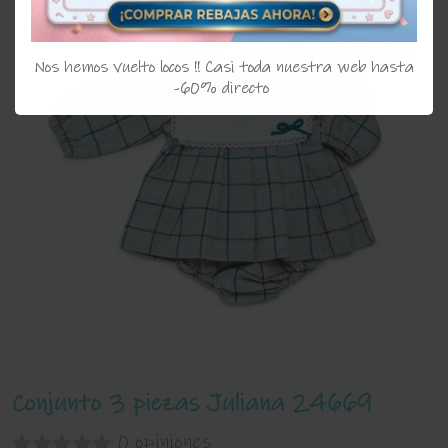
Nos hemos vuelto locos !! Casi toda nuestra web hasta
-60% directo
Conjunto 3 piezas Juliana 24669
0 opiniones