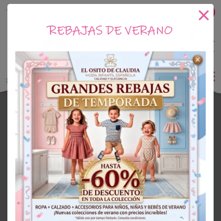
Tu tienda online de Moda Infantil
REBAJAS DE VERANO
0
Saldo
0€
El Osito de Claudia
Outlet Niña
OUTLET
60%