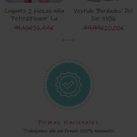
Conjunto 2 piezas niña
Vestido 'Bordados' Del
'Petit&Flower' La
Sur 5186
Martinica 9882g
91,10€
36,44€
49,99€
20,00€
Firmas Nacionales
Trabajamos sólo con firmas 100% nacionales