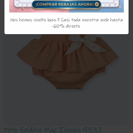
Nos hemos vuelto locos !! Casi toda nuestra web hasta
-60% directo
Peto faldita Mac Ilusión 9337