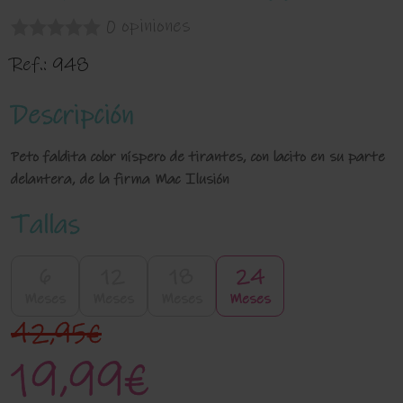
0 opiniones
Ref.:
948
Descripción
Peto faldita color níspero de tirantes, con lacito en su parte
delantera, de la firma Mac Ilusión
Tallas
6
12
18
24
Meses
Meses
Meses
Meses
42,95€
19,99€