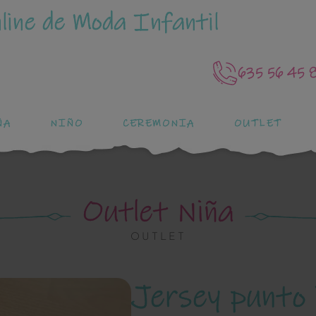
line de Moda Infantil
635 56 45 
ÑA
NIÑO
CEREMONIA
OUTLET
Outlet Niña
OUTLET
Jersey punto