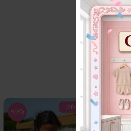
¡Oferta!
50%
56%