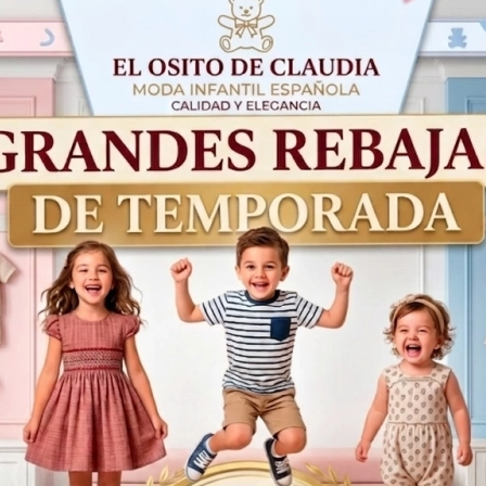
Acumula
1,60€
con tu comp
31,99€
Productos Relacionados
¡Oferta!
30%