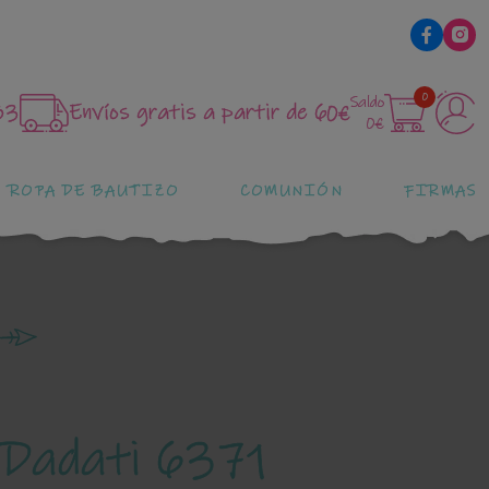
0
Saldo
83
Envíos gratis a partir de 60€
0€
ROPA DE BAUTIZO
COMUNIÓN
FIRMAS
 Dadati 6371