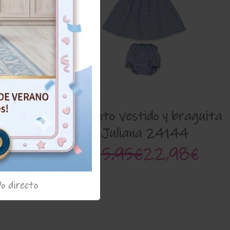
rja' Del
Conjunto vestido y braguita
Juliana 24144
07€
45,95€
22,98€
% directo