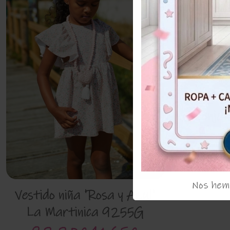
Conjun
45
Nos hemo
Vestido niña 'Rosa y Azul'
La Martinica 9255G