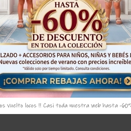
to bebe 'Caracol'
Jesusito bebe 'Ne
Yoedu 1801
Sur
,95€
20,00€
32,95€
23,
s vuelto locos !! Casi toda nuestra web hasta -60