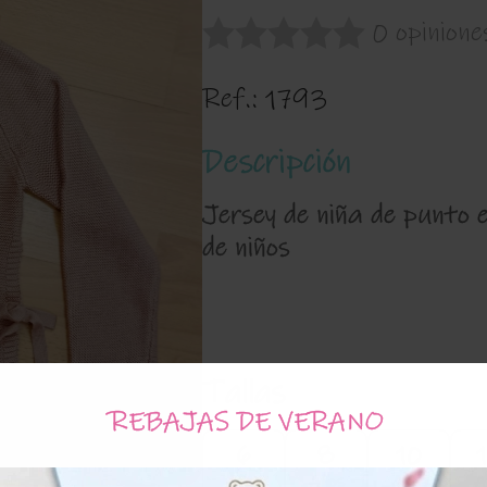
0 opinione
Ref.:
1793
Descripción
Jersey de niña de punto e
de niños
Tallas
REBAJAS DE VERANO
6
8
10
Años
Años
Años
A