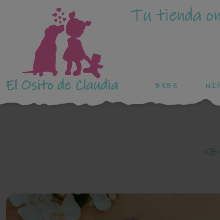
Tu tienda on
El Osito de Claudia
BEBE
NI