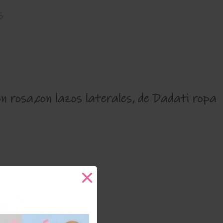
s
n rosa,con lazos laterales, de Dadati ropa
12
ños