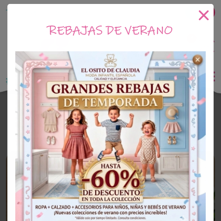
Tu tienda online de Moda Infantil
REBAJAS DE VERANO
0
Saldo
0€
El Osito de Claudia
Outlet Niña
OUTLET