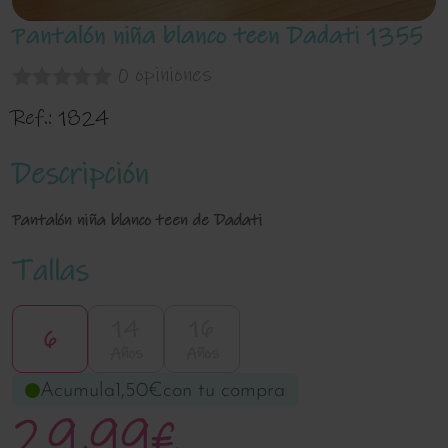
Pantalón niña blanco teen Dadati 1355
0 opiniones
Ref.:
1824
Descripción
Pantalón niña blanco teen de Dadati
Tallas
14
16
6
Años
Años
Acumula
1,50€
con tu compra
29,99€