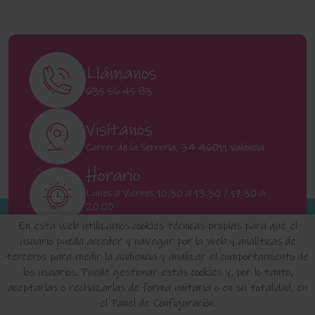
Llámanos
635 56 45 83
Visítanos
Carrer de la Serrería, 34 46011 Valencia
Horario
Lunes a Viernes 10:30 a 13:30 / 17:30 a
20:00
Sábados 11:00 a 13:00
En esta web utilizamos cookies técnicas propias para que el
usuario pueda acceder y navegar por la web y analíticas de
terceros para medir la audiencia y analizar el comportamiento de
INICIO
QUIENES SOMOS
FAQ'S
los usuarios. Puede gestionar estas cookies y, por lo tanto,
aceptarlas o rechazarlas de forma unitaria o en su totalidad, en
el Panel de Configuración.
Aviso Legal
Política de Privacidad de Datos