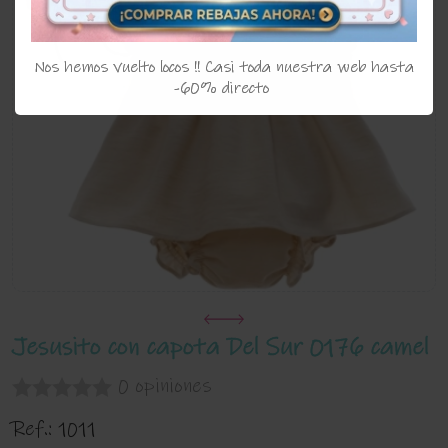
Nos hemos vuelto locos !! Casi toda nuestra web hasta
-60% directo
Jesusito con capota Del Sur 0176 camel
0 opiniones
Ref.:
1011