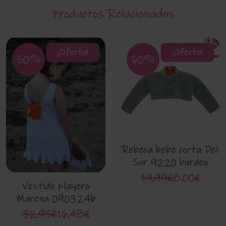
Productos Relacionados
¡Oferta!
¡Oferta!
50%
60%
Rebeca bebe corta Del
Sur 9220 burdeo
19,99€
8,00€
Vestido playero
Marena 090324b
32,95€
16,48€