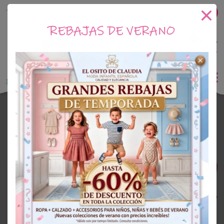
Tu tienda online de Moda Infantil
REBAJAS DE VERANO
1
Saldo
0€
El Osito de Claudia
Outlet Niña
OUTLET