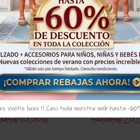
¡Oferta!
52%
niña 'Skye' Del Sur
Vestido de niña '
Yoedu 050
s vuelto locos !! Casi toda nuestra web hasta -60
,95€
19,99€
59,95€
29,