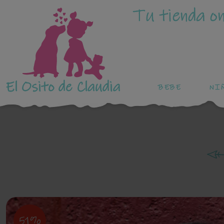
Tu tienda on
El Osito de Claudia
BEBE
NI
51%