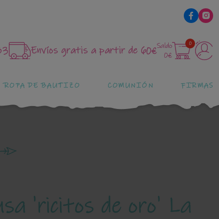
0
Saldo
83
Envíos gratis a partir de 60€
0€
ROPA DE BAUTIZO
COMUNIÓN
FIRMAS
sa 'ricitos de oro' La