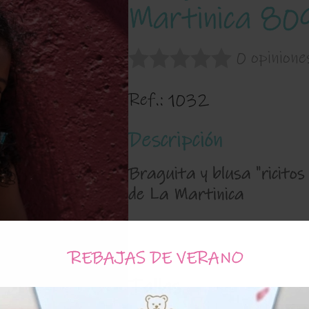
Martinica 80
0 opinione
Ref.:
1032
Descripción
Braguita y blusa "ricitos 
de La Martinica
REBAJAS DE VERANO
Tallas