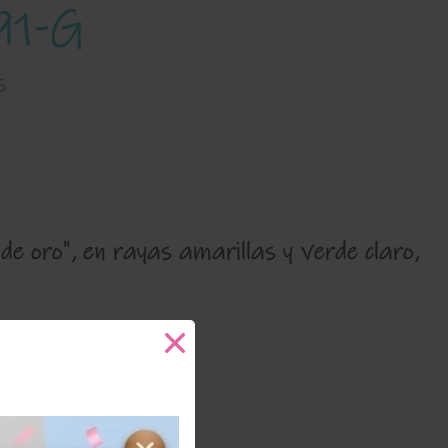
91-G
s
de oro", en rayas amarillas y verde claro,