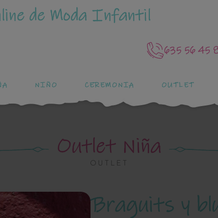
line de Moda Infantil
635 56 45 
ÑA
NIÑO
CEREMONIA
OUTLET
Outlet Niña
OUTLET
Braguits y blu