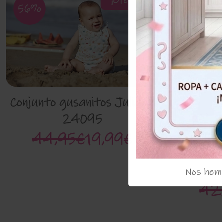
¡Oferta!
56%
53%
Conjunto gusanitos Juliana
24095
44,95€
19,99€
Mono de 
Nos hemo
42