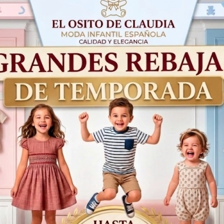
2
3
4
Años
Años
Años
A
61,10€
29,99€
Productos Relacionados