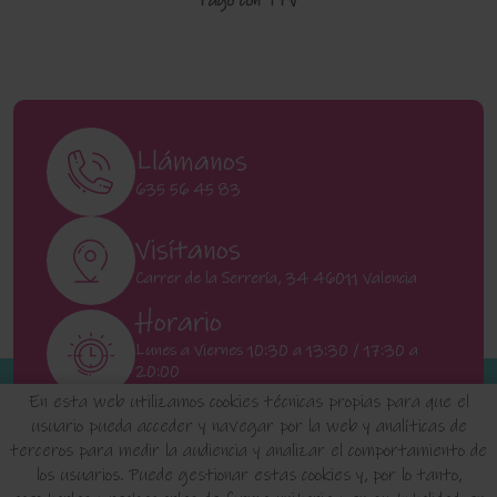
Pago con TPV
Llámanos
635 56 45 83
Visítanos
Carrer de la Serrería, 34 46011 Valencia
Horario
Lunes a Viernes 10:30 a 13:30 / 17:30 a
20:00
Sábados 11:00 a 13:00
En esta web utilizamos cookies técnicas propias para que el
usuario pueda acceder y navegar por la web y analíticas de
terceros para medir la audiencia y analizar el comportamiento de
INICIO
QUIENES SOMOS
FAQ'S
los usuarios. Puede gestionar estas cookies y, por lo tanto,