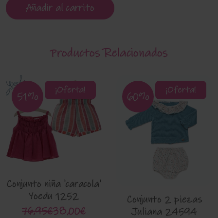
Añadir al carrito
Productos Relacionados
¡Oferta!
¡Oferta!
51%
60%
Conjunto niña 'caracola'
Yoedu 1252
Conjunto 2 piezas
76,95€
38,00€
Juliana 24594