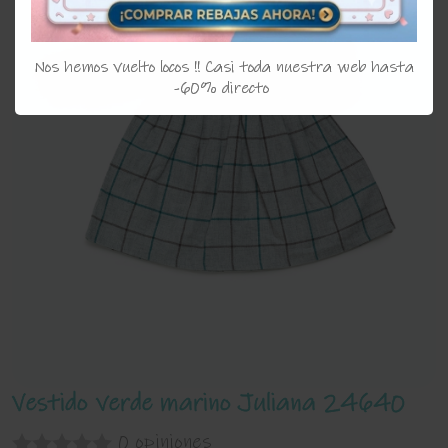
Nos hemos vuelto locos !! Casi toda nuestra web hasta
-60% directo
Vestido verde marino Juliana 24640
0 opiniones