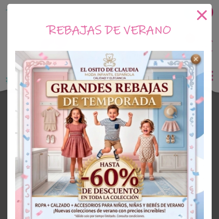
Tu tienda online de Moda Infantil
REBAJAS DE VERANO
0
Saldo
0€
El Osito de Claudia
Outlet Niña
OUTLET
60%