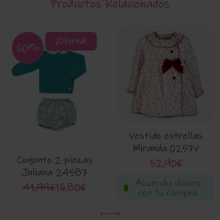
Productos Relacionados
¡Oferta!
60%
Vestido estrellas
Miranda 0257v
Conjunto 2 piezas
52,90€
Juliana 24587
Acumula dinero
41,99€
16,80€
con tu compra