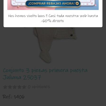
Nos hemos vuelto locos !! Casi toda nuestra web hasta
-60% directo
Conjunto 3 piezas primera puesta
Juliana 25037
0 opiniones
Ref.:
1406