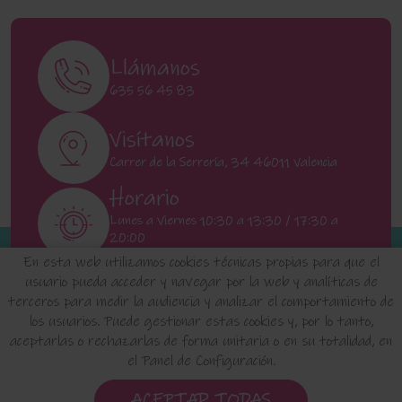
Llámanos
635 56 45 83
Visítanos
Carrer de la Serrería, 34 46011 Valencia
Horario
Lunes a Viernes 10:30 a 13:30 / 17:30 a
20:00
Sábados 11:00 a 13:00
En esta web utilizamos cookies técnicas propias para que el
usuario pueda acceder y navegar por la web y analíticas de
terceros para medir la audiencia y analizar el comportamiento de
INICIO
QUIENES SOMOS
FAQ'S
los usuarios. Puede gestionar estas cookies y, por lo tanto,
aceptarlas o rechazarlas de forma unitaria o en su totalidad, en
el Panel de Configuración.
Aviso Legal
Política de Privacidad de Datos
Política de Cookies
Configuración de Cookies
ACEPTAR TODAS