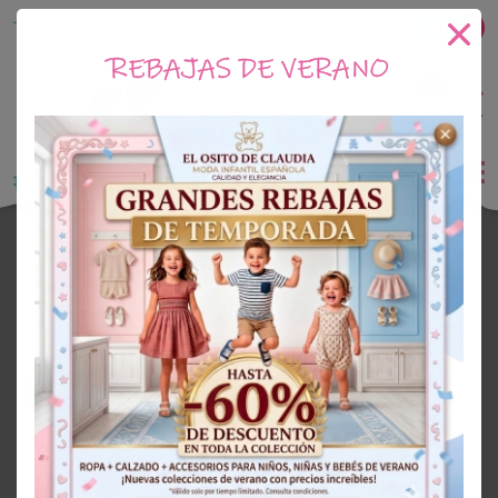
Tu tienda online de Moda Infantil
REBAJAS DE VERANO
0
Saldo
0€
El Osito de Claudia
Outlet Niña
OUTLET
30%