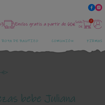
0
Saldo
83
Envíos gratis a partir de 60€
0€
ROPA DE BAUTIZO
COMUNIÓN
FIRMAS
ezas bebe Juliana