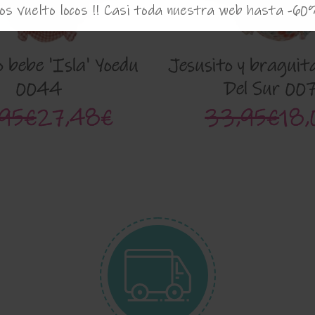
s vuelto locos !! Casi toda nuestra web hasta -60
o bebe 'Isla' Yoedu
Jesusito y braguita
0044
Del Sur 00
,95€
27,48€
33,95€
18,