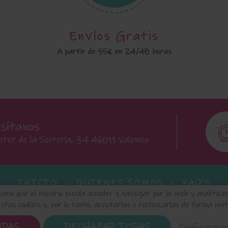
Envíos Gratis
A partir de 55€ en 24/48 horas
isítanos
rrer de la Serrería, 34 46011 Valencia
INICIO
QUIENES SOMOS
FAQ'S
para que el usuario pueda acceder y navegar por la web y analíticas 
tas cookies y, por lo tanto, aceptarlas o rechazarlas de forma unitar
 de Datos
Política de Cookies
Configuración de Cookie
ODAS
RECHAZAR TODAS
Configuració