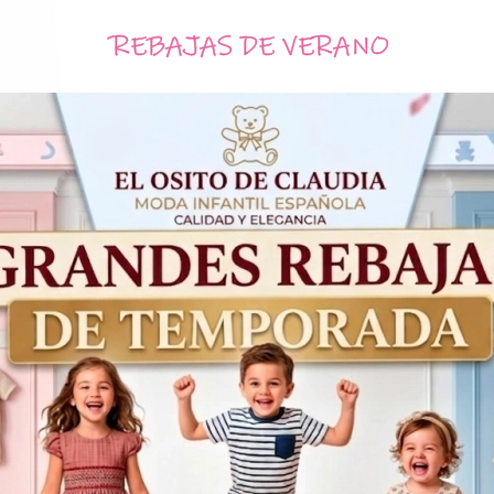
REBAJAS DE VERANO
Tallas
1
3
Mes
Meses
Acumula
1,85€
con tu compr
36,99€