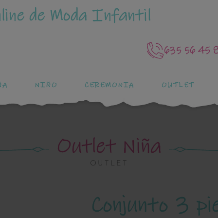
line de Moda Infantil
635 56 45 
ÑA
NIÑO
CEREMONIA
OUTLET
Outlet Niña
OUTLET
Conjunto 3 pi