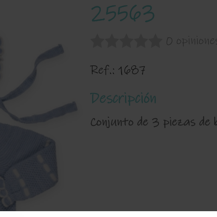
25563
0 opinione
Ref.:
1687
Descripción
Conjunto de 3 piezas de 