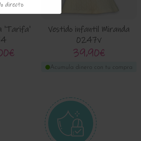
% directo
 'Tarifa'
Vestido infantil Miranda
74
0247v
00€
39,90€
Acumula dinero con tu compra