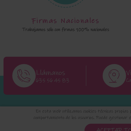
Firmas Nacionales
Trabajamos sólo con firmas 100% nacionales
Llámanos
V
635 56 45 83
Ca
En esta web utilizamos cookies técnicas propias 
comportamiento de los usuarios. Puede gestionar es
Aviso Legal
Política de Privacidad
ACEPTAR T