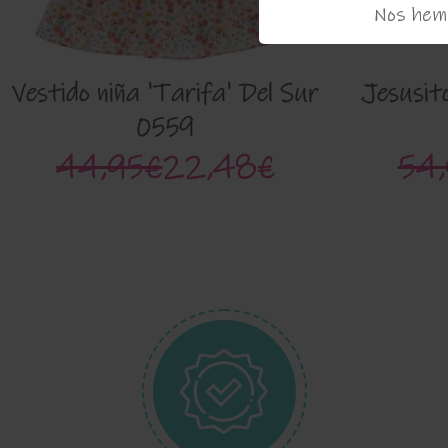
Nos hemo
Vestido niña 'Tarifa' Del Sur
Jesusit
0559
44,95€
22,48€
54