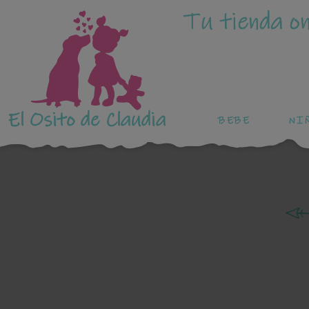
Tu tienda on
El Osito de Claudia
BEBE
NI