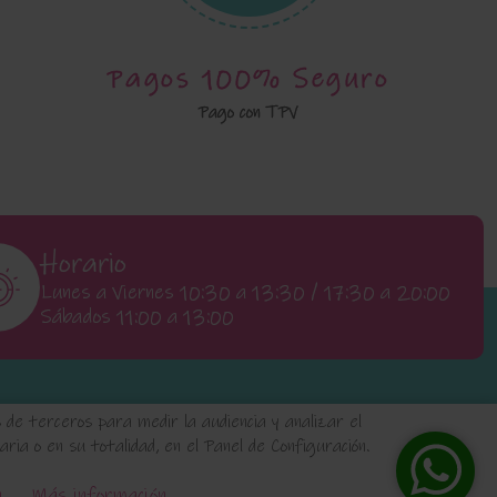
Pagos 100% Seguro
Pago con TPV
Horario
Lunes a Viernes 10:30 a 13:30 / 17:30 a 20:00
Sábados 11:00 a 13:00
de terceros para medir la audiencia y analizar el
ia o en su totalidad, en el Panel de Configuración.
s
Condiciones de uso y Devoluciones
n
Más información