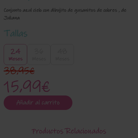
Conjunto azul cielo con dibujito de gusanitos de colores , de
Juliana
Tallas
24
36
48
Meses
Meses
Meses
38,95€
15,99€
Añadir al carrito
Productos Relacionados