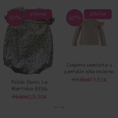
¡Oferta!
¡Oferta!
50%
60%
Conjunto camiseta y
pantalón niña invierno
Miranda 0620-2
43,80€
17,52€
Pelele flores La
Martinica 8136
46,60€
23,30€