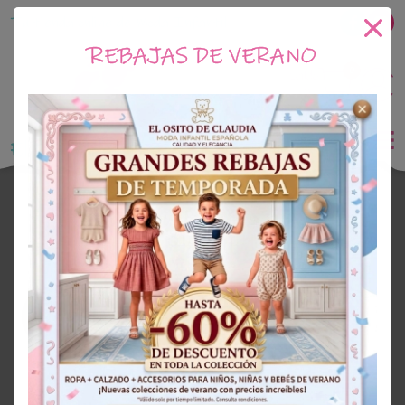
Tu tienda online de Moda Infantil
REBAJAS DE VERANO
0
Saldo
0€
El Osito de Claudia
Outlet Niña
OUTLET
59%