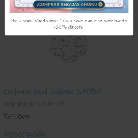
Nos hemos vuelto locos !! Casi toda nuestra web hasta
-60% directo
Conjunto azul Juliana 24084
0 opiniones
Ref.:
860
Descripción