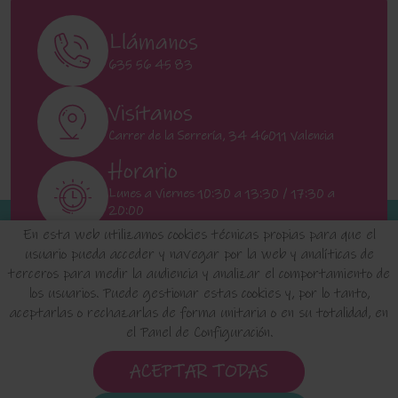
Llámanos
635 56 45 83
Visítanos
Carrer de la Serrería, 34 46011 Valencia
Horario
Lunes a Viernes 10:30 a 13:30 / 17:30 a
20:00
Sábados 11:00 a 13:00
En esta web utilizamos cookies técnicas propias para que el
usuario pueda acceder y navegar por la web y analíticas de
terceros para medir la audiencia y analizar el comportamiento de
INICIO
QUIENES SOMOS
FAQ'S
los usuarios. Puede gestionar estas cookies y, por lo tanto,
aceptarlas o rechazarlas de forma unitaria o en su totalidad, en
el Panel de Configuración.
Aviso Legal
Política de Privacidad de Datos
Política de Cookies
Configuración de Cookies
ACEPTAR TODAS
Condiciones de uso y Devoluciones