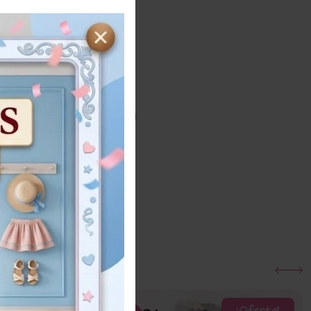
10
ños
Añadir al carrito