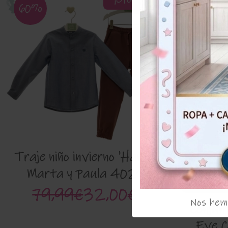
¡Oferta!
60%
51%
Traje niño invierno 'Hanoi'
Marta y Paula 4021
79,99€
32,00€
Nos hemo
Conjun
Eve C