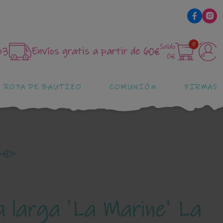
0
Saldo
83
Envíos gratis a partir de 60€
0€
ROPA DE BAUTIZO
COMUNIÓN
FIRMAS
 larga 'La Marine' La