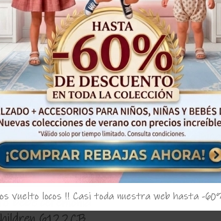
¡Oferta!
53%
Boxer niño baño '
nemo' La Martinic
27,80€
12,
s vuelto locos !! Casi toda nuestra web hasta -60
to bebe ceremonia
hildren 6122CB