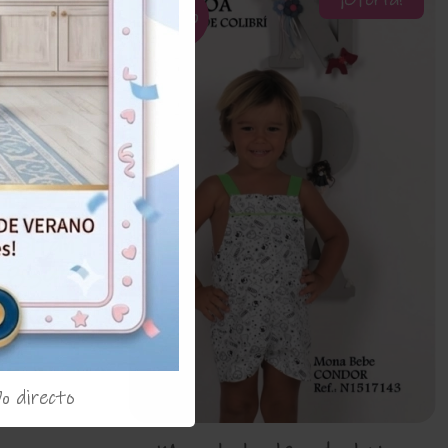
¡Oferta!
¡Oferta!
50%
capitan
a 8395-P
99€
% directo