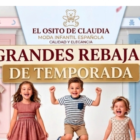
5
6
8
Años
Años
Años
A
49,95€
24,98€
Productos Relacionados