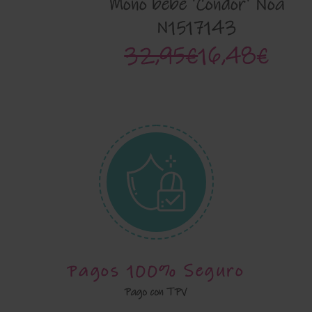
Mono bebe 'Condor' Noa
N1517143
32,95€
16,48€
Pagos 100% Seguro
Pago con TPV