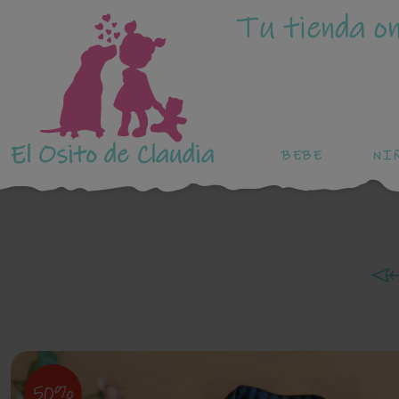
Tu tienda on
El Osito de Claudia
BEBE
NI
50%