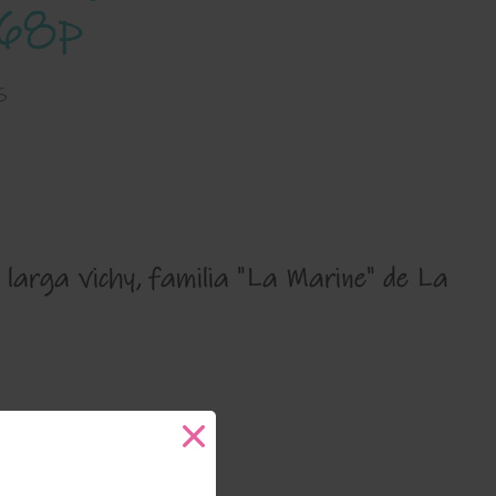
168p
s
larga vichy, familia "La Marine" de La