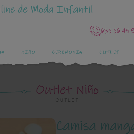
line de Moda Infantil
635 56 45 
ÑA
NIÑO
CEREMONIA
OUTLET
Outlet Niño
OUTLET
Camisa manga