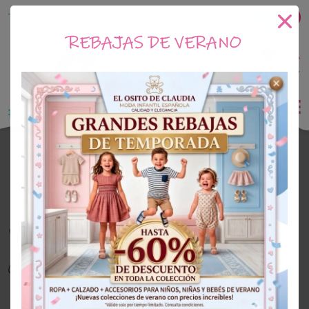
Tu tienda online de Moda Infantil
REBAJAS DE VERANO
0
Saldo
0€
El Osito de Claudia
Outlet Niño
OUTLET
52%