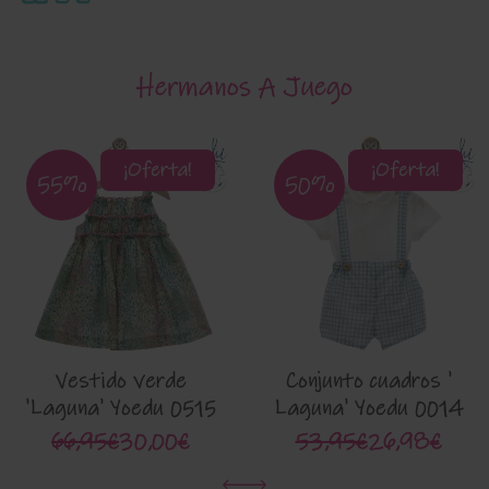
Hermanos A Juego
¡Oferta!
¡Oferta!
55%
50%
Vestido verde
Conjunto cuadros '
'Laguna' Yoedu 0515
Laguna' Yoedu 0014
66,95€
30,00€
53,95€
26,98€