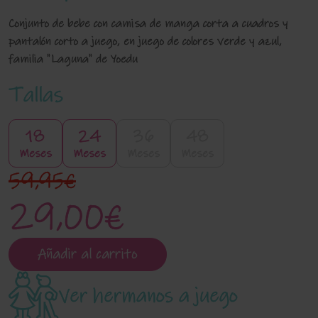
Conjunto de bebe con camisa de manga corta a cuadros y
pantalón corto a juego, en juego de colores verde y azul,
familia "Laguna" de Yoedu
Tallas
18
24
36
48
Meses
Meses
Meses
Meses
59,95€
29,00€
Añadir al carrito
Ver hermanos a juego