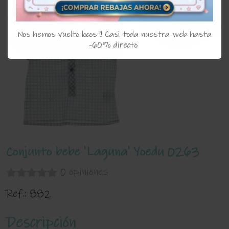
Nos hemos vuelto locos !! Casi toda nuestra web hasta
-60% directo
Conjunto bebe 'Laguna' Yoedu 0263
0 opiniones
Ref.:
882
Descripción