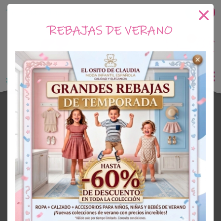
Tu tienda online de Moda Infantil
REBAJAS DE VERANO
0
Saldo
0€
El Osito de Claudia
Peleles Y Ranitas
BEBE
50%