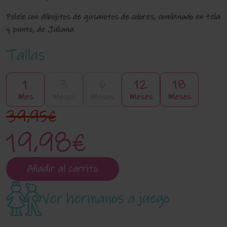
Pelele con dibujitos de gusanitos de colores, combinado en tela
y punto, de Juliana
Tallas
1
3
6
12
18
Mes
Meses
Meses
Meses
Meses
39,95€
19,98€
Añadir al carrito
Ver hermanos a juego