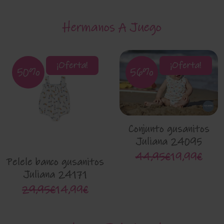
Hermanos A Juego
¡Oferta!
¡Oferta!
50%
56%
Conjunto gusanitos
Juliana 24095
44,95€
19,99€
Pelele banco gusanitos
Juliana 24171
29,95€
14,99€