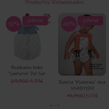
Productos Relacionados
¡Oferta!
¡Oferta!
50%
40%
Bombacho bebe
'Santorini' Del Sur
0930
29,95€
14,99€
Ranita 'Flamenco' Noa
N1481189
41,95€
25,17€