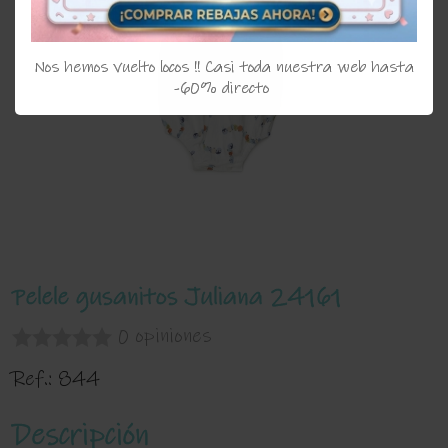
Nos hemos vuelto locos !! Casi toda nuestra web hasta
-60% directo
Pelele gusanitos Juliana 24161
0 opiniones
Ref.:
844
Descripción