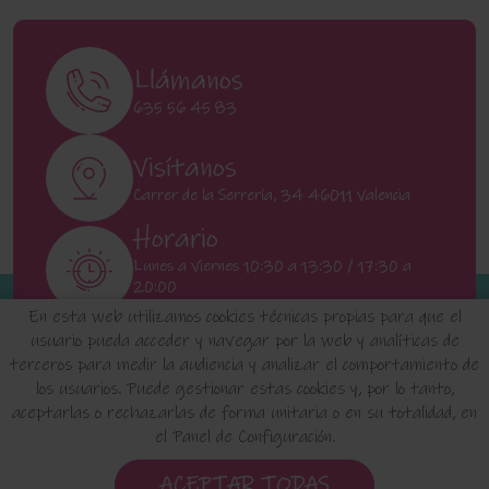
Llámanos
635 56 45 83
Visítanos
Carrer de la Serrería, 34 46011 Valencia
Horario
Lunes a Viernes 10:30 a 13:30 / 17:30 a
20:00
Sábados 11:00 a 13:00
En esta web utilizamos cookies técnicas propias para que el
usuario pueda acceder y navegar por la web y analíticas de
terceros para medir la audiencia y analizar el comportamiento de
INICIO
QUIENES SOMOS
FAQ'S
los usuarios. Puede gestionar estas cookies y, por lo tanto,
aceptarlas o rechazarlas de forma unitaria o en su totalidad, en
el Panel de Configuración.
Aviso Legal
Política de Privacidad de Datos
Política de Cookies
Configuración de Cookies
ACEPTAR TODAS