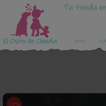
Tu tienda on
El Osito de Claudia
BEBE
NI
20%