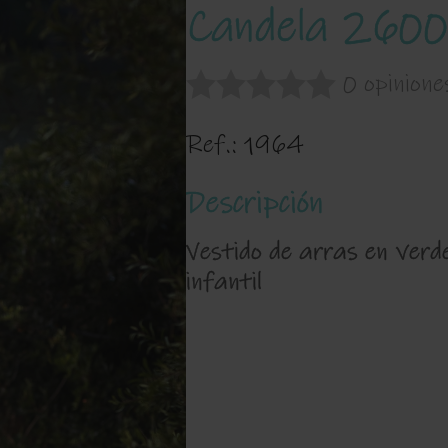
Candela 260
0 opinione
Ref.:
1964
Descripción
Vestido de arras en verd
infantil