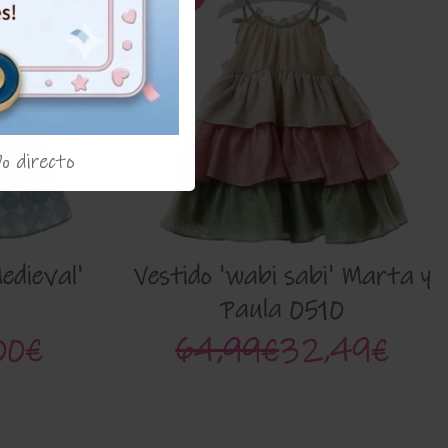
% directo
Medieval'
Vestido 'wabi sabi' Marta y
Paula 0510
00€
64,99€
32,49€