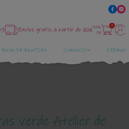
0
Saldo
83
Envíos gratis a partir de 60€
0€
ROPA DE BAUTIZO
COMUNIÓN
FIRMAS
ras verde Atelier de