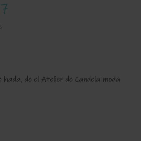
07
s
e hada, de el Atelier de Candela moda