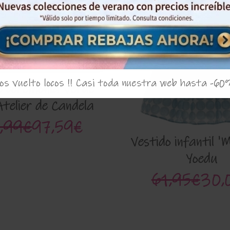
s vuelto locos !! Casi toda nuestra web hasta -60
o ceremonia verde
telier de Candela
26009
,99€
97,59€
Vestido infantil '
Yoedu
61,95€
30,