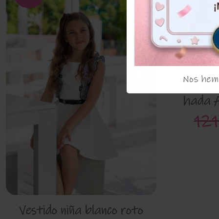
Nos hemo
Vestid
hada A
121
Vestido niña blanco roto