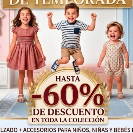
Años
Años
119,99€
95,99€
Productos Relacionados
¡Oferta!
52%