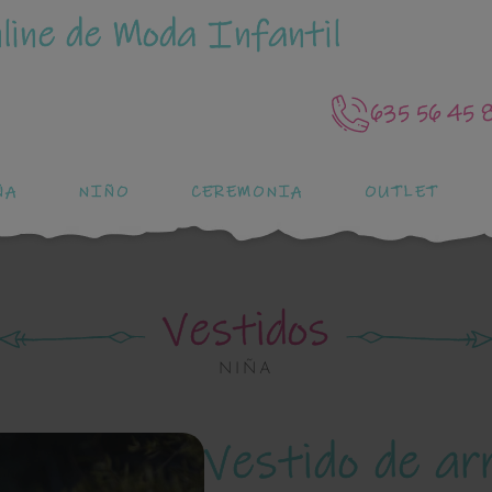
line de Moda Infantil
635 56 45 
ÑA
NIÑO
CEREMONIA
OUTLET
Vestidos
NIÑA
Vestido de ar