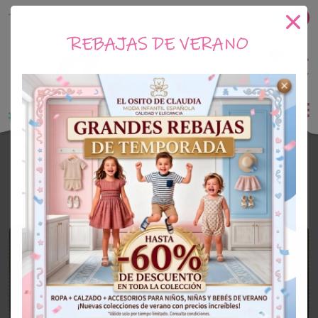
Tu tienda online de Moda Infantil
REBAJAS DE VERANO
0
Saldo
0€
El Osito de Claudia
Ceremonia Niña
CEREMONIA