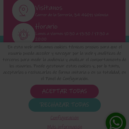
Visítanos
Carrer de la Serrería, 34 46011 Valencia
Horario
Lunes a Viernes 10:30 a 13:30 / 17:30 a
20:00
Sábados 11:00 a 13:00
En esta web utilizamos cookies técnicas propias para que el
usuario pueda acceder y navegar por la web y analíticas de
terceros para medir la audiencia y analizar el comportamiento de
INICIO
QUIENES SOMOS
FAQ'S
los usuarios. Puede gestionar estas cookies y, por lo tanto,
aceptarlas o rechazarlas de forma unitaria o en su totalidad, en
el Panel de Configuración.
Aviso Legal
Política de Privacidad de Datos
Política de Cookies
Configuración de Cookies
ACEPTAR TODAS
Condiciones de uso y Devoluciones
RECHAZAR TODAS
elositodeclaudia.com
© 2024 - Diseño de esta tienda
virtual hecho por -
Edina.es
Configuración
Más información