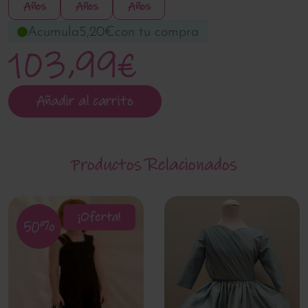
Años
Años
Años
Acumula
5,20€
con tu compra
103,99€
Añadir al carrito
Productos Relacionados
¡Oferta!
50%