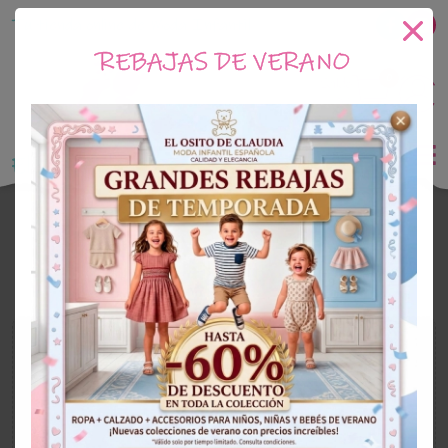
Tu tienda online de Moda Infantil
REBAJAS DE VERANO
0
Saldo
0€
El Osito de Claudia
Vestidos
NIÑA