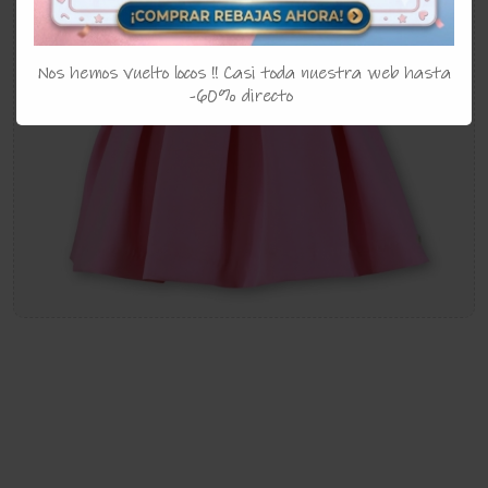
Nos hemos vuelto locos !! Casi toda nuestra web hasta
-60% directo