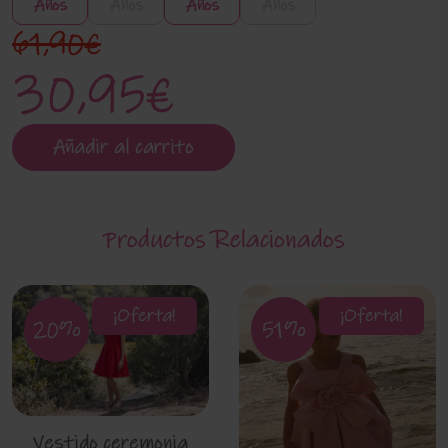
Años
Años
Años
Años
61,90€
30,95€
Añadir al carrito
Productos Relacionados
¡Oferta!
¡Oferta!
20%
51%
Vestido ceremonia