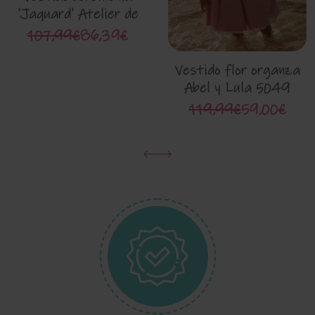
'Jaquard' Atelier de
Candela 26025
107,99€
86,39€
Vestido flor organza
Abel y Lula 5049
119,99€
59,00€