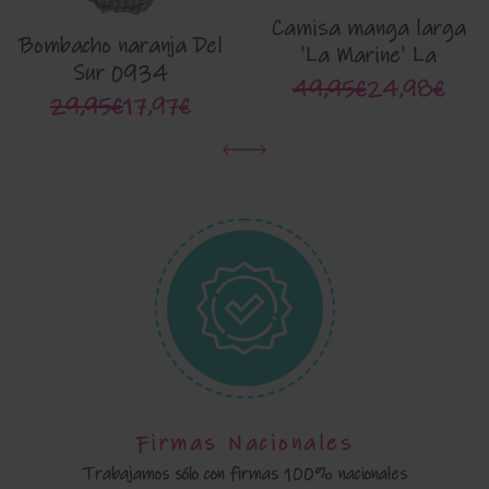
Camisa manga larga
Bombacho naranja Del
'La Marine' La
Sur 0934
Martinica 10168p
49,95€
24,98€
29,95€
17,97€
Firmas Nacionales
Trabajamos sólo con firmas 100% nacionales