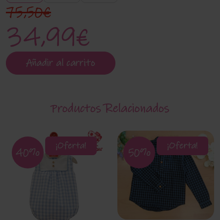
75,50€
34,99€
Añadir al carrito
Productos Relacionados
¡Oferta!
¡Oferta!
40%
50%