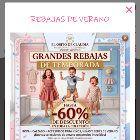
Tu tienda online de Moda Infantil
REBAJAS DE VERANO
0
Saldo
0€
El Osito de Claudia
Outlet Niño
OUTLET
54%