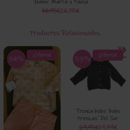
'Hanoi' Marta y Paula
2801
66,95€
26,78€
Productos Relacionados
¡Oferta!
¡Oferta!
54%
33%
Trenca bebe 'bobo
trenzas' Del Sur
9220
29,95€
19,99€