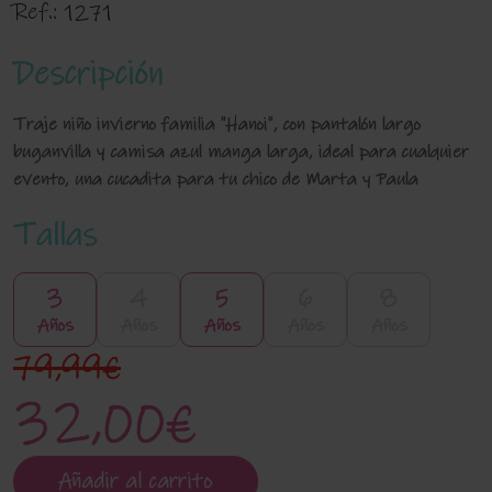
Ref.:
1271
Descripción
Traje niño invierno familia "Hanoi", con pantalón largo
buganvilla y camisa azul manga larga, ideal para cualquier
evento, una cucadita para tu chico de Marta y Paula
Tallas
3
4
5
6
8
Años
Años
Años
Años
Años
79,99€
32,00€
Añadir al carrito