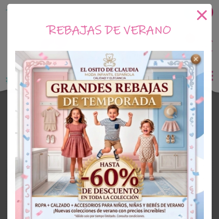
Tu tienda online de Moda Infantil
REBAJAS DE VERANO
1
Saldo
0€
El Osito de Claudia
Outlet Niño
OUTLET