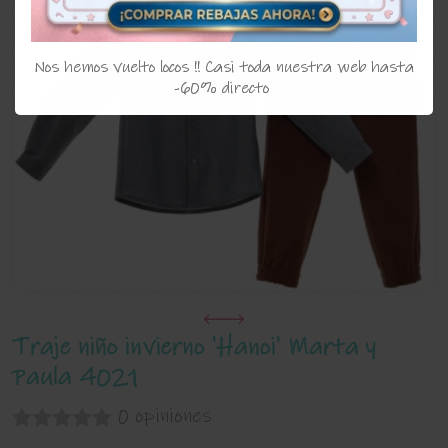
Nos hemos vuelto locos !! Casi toda nuestra web hasta
-60% directo
Traje niño invierno 'Hanoi' Marta y
Paula 4021
0 opiniones