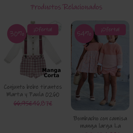
Productos Relacionados
¡Oferta!
¡Oferta!
30%
54%
Conjunto bebe tirantes
Marta y Paula 0260
66,95€
46,87€
Bombacho con camisa
manga larga La