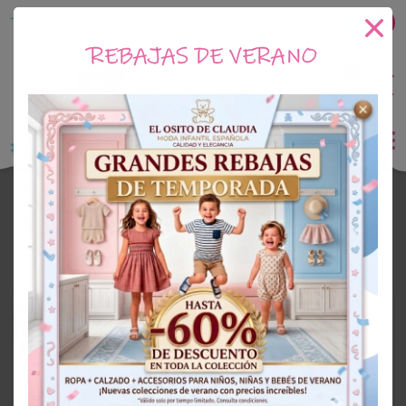
Tu tienda online de Moda Infantil
REBAJAS DE VERANO
0
Saldo
0€
El Osito de Claudia
Outlet Niño
OUTLET