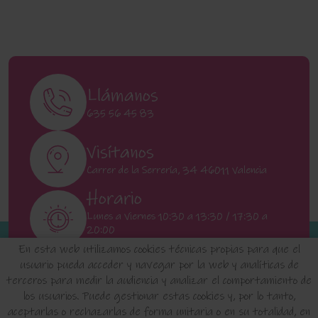
Llámanos
635 56 45 83
Visítanos
Carrer de la Serrería, 34 46011 Valencia
Horario
Lunes a Viernes 10:30 a 13:30 / 17:30 a
20:00
Sábados 11:00 a 13:00
En esta web utilizamos cookies técnicas propias para que el
usuario pueda acceder y navegar por la web y analíticas de
terceros para medir la audiencia y analizar el comportamiento de
INICIO
QUIENES SOMOS
FAQ'S
los usuarios. Puede gestionar estas cookies y, por lo tanto,
aceptarlas o rechazarlas de forma unitaria o en su totalidad, en