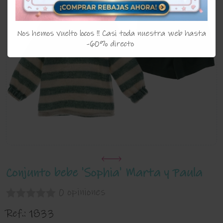
Nos hemos vuelto locos !! Casi toda nuestra web hasta
-60% directo
Conjunto bebe 'Sophia' Marta y Paula
0 opiniones
Ref.:
1833