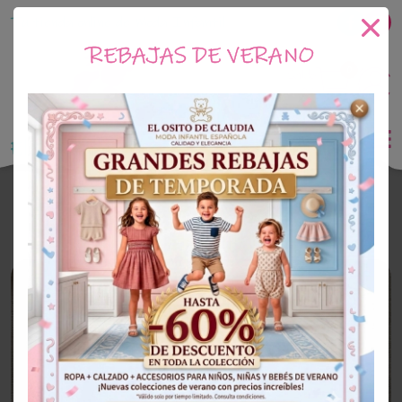
Tu tienda online de Moda Infantil
REBAJAS DE VERANO
0
Saldo
0€
El Osito de Claudia
Ropa De Bautizo