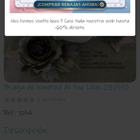
Nos hemos vuelto locos !! Casi toda nuestra web hasta
-60% directo
Braga de bautizo de lino Lilus 031510
0 opiniones
Ref.:
1054
Descripción