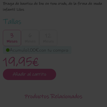
Braga de bautizo de lino en tono crudo, de la firma de moda
infantil Lilus
Tallas
3
6
12
Meses
Meses
Meses
Acumula
1,00€
con tu compra
19,95€
Añadir al carrito
Productos Relacionados