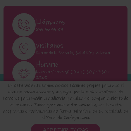
Llámanos
635 56 45 83
Visítanos
Carrer de la Serrería, 34 46011 Valencia
Horario
Lunes a Viernes 10:30 a 13:30 / 17:30 a
20:00
Sábados 11:00 a 13:00
En esta web utilizamos cookies técnicas propias para que el
usuario pueda acceder y navegar por la web y analíticas de
terceros para medir la audiencia y analizar el comportamiento de
INICIO
QUIENES SOMOS
FAQ'S
los usuarios. Puede gestionar estas cookies y, por lo tanto,
aceptarlas o rechazarlas de forma unitaria o en su totalidad, en
el Panel de Configuración.
Aviso Legal
Política de Privacidad de Datos
Política de Cookies
Configuración de Cookies
ACEPTAR TODAS