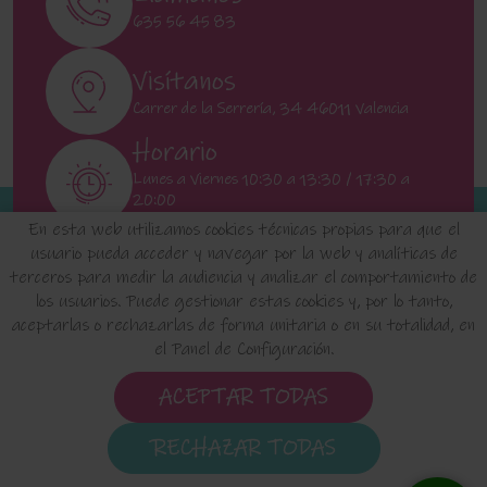
635 56 45 83
Visítanos
Carrer de la Serrería, 34 46011 Valencia
Horario
Lunes a Viernes 10:30 a 13:30 / 17:30 a
20:00
Sábados 11:00 a 13:00
En esta web utilizamos cookies técnicas propias para que el
usuario pueda acceder y navegar por la web y analíticas de
terceros para medir la audiencia y analizar el comportamiento de
INICIO
QUIENES SOMOS
FAQ'S
los usuarios. Puede gestionar estas cookies y, por lo tanto,
aceptarlas o rechazarlas de forma unitaria o en su totalidad, en
el Panel de Configuración.
Aviso Legal
Política de Privacidad de Datos
Política de Cookies
Configuración de Cookies
ACEPTAR TODAS
Condiciones de uso y Devoluciones
RECHAZAR TODAS
elositodeclaudia.com
© 2024 - Diseño de esta tienda
virtual hecho por -
Edina.es