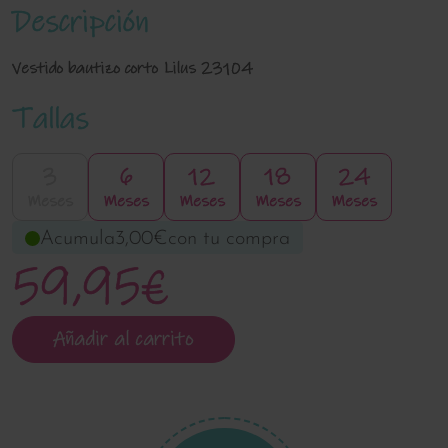
Descripción
Vestido bautizo corto Lilus 23104
Tallas
3
6
12
18
24
Meses
Meses
Meses
Meses
Meses
Acumula
3,00€
con tu compra
59,95€
Añadir al carrito