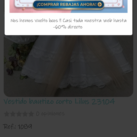
Nos hemos vuelto locos !! Casi toda nuestra web hasta
-60% directo
Vestido bautizo corto Lilus 23104
0 opiniones
Ref.:
1089