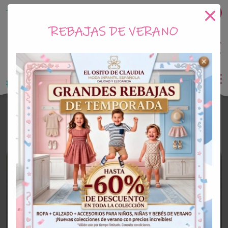
Tu tienda online de Moda Infantil
REBAJAS DE VERANO
0
Saldo
0€
El Osito de Claudia
Ropa De Bautizo