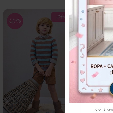
¡Oferta!
60%
50%
Bombach
D
Nos hemo