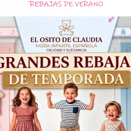
REBAJAS DE VERANO
Tallas
2
3
4
Años
Años
Años
A
39,90€
15,96€
A
Productos Relacionados