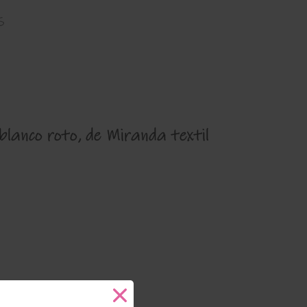
s
 blanco roto, de Miranda textil