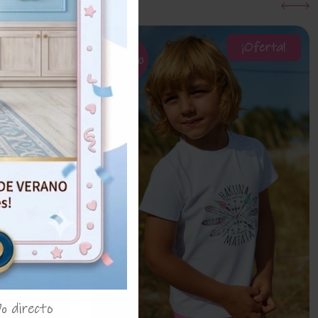
¡Oferta!
¡Oferta!
32%
% directo