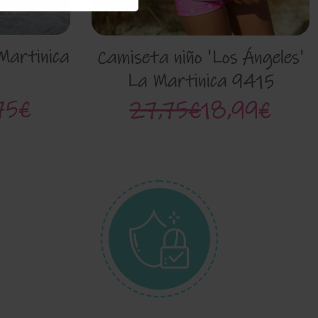
Martinica
Camiseta niño 'Los Ángeles'
La Martinica 9415
75€
27,75€
18,99€