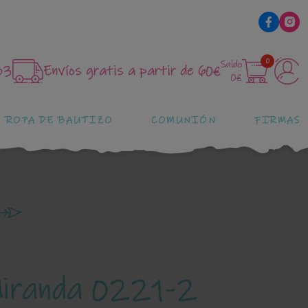
0
Saldo
83
Envíos gratis a partir de 60€
0€
ROPA DE BAUTIZO
COMUNIÓN
FIRMAS
Miranda 0221-2