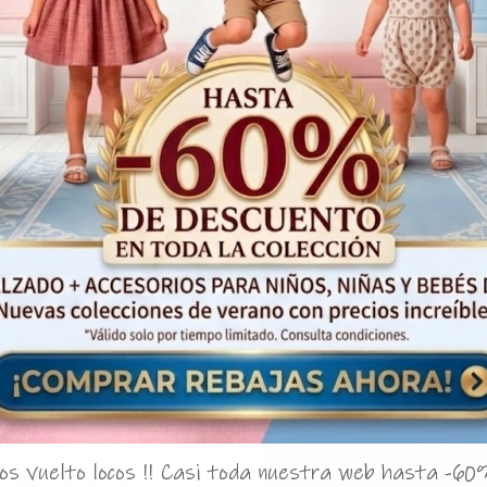
¡Oferta!
50%
o bebe 'Santorini'
el Sur 0930
s vuelto locos !! Casi toda nuestra web hasta -60