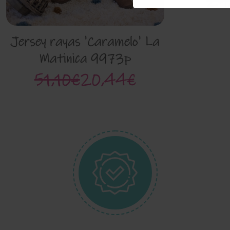
29
Jersey rayas 'Caramelo' La
Matinica 9973p
51,10€
20,44€