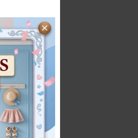
5
6
8
ños
Años
Años
ñadir al carrito