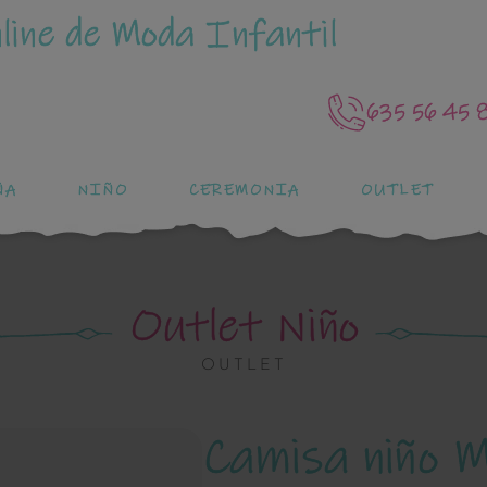
line de Moda Infantil
635 56 45 
ÑA
NIÑO
CEREMONIA
OUTLET
Outlet Niño
OUTLET
Camisa niño 