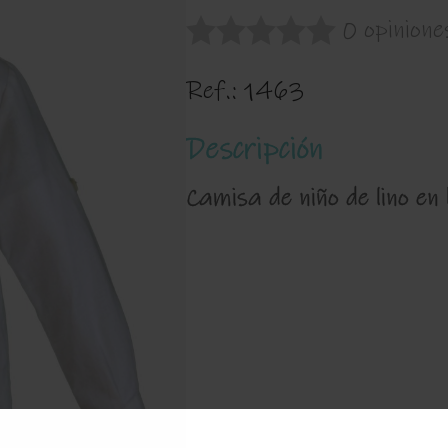
0 opinione
Ref.:
1463
Descripción
Camisa de niño de lino en