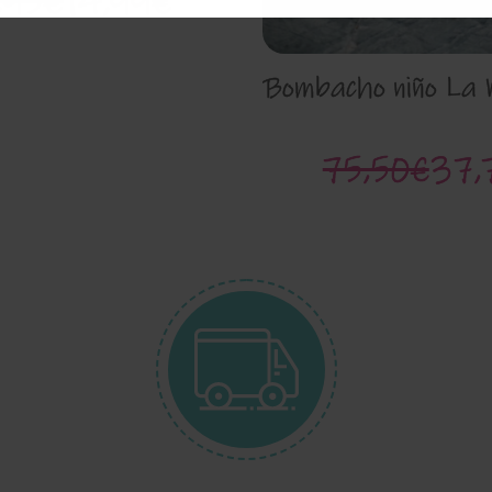
,95€
14,99€
Bombacho niño La 
75,50€
37,