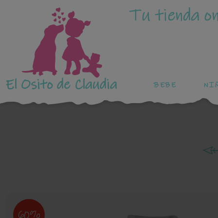
Tu tienda on
El Osito de Claudia
BEBE
NI
60%