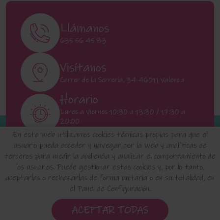
Llámanos
635 56 45 83
Visítanos
Carrer de la Serrería, 34 46011 Valencia
Horario
Lunes a Viernes 10:30 a 13:30 / 17:30 a
20:00
Sábados 11:00 a 13:00
En esta web utilizamos cookies técnicas propias para que el
usuario pueda acceder y navegar por la web y analíticas de
terceros para medir la audiencia y analizar el comportamiento de
INICIO
QUIENES SOMOS
FAQ'S
los usuarios. Puede gestionar estas cookies y, por lo tanto,
aceptarlas o rechazarlas de forma unitaria o en su totalidad, en
el Panel de Configuración.
Aviso Legal
Política de Privacidad de Datos
Política de Cookies
Configuración de Cookies
ACEPTAR TODAS
Condiciones de uso y Devoluciones