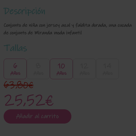
Descripción
Conjunto de niña con jersey azul y faldita dorada, una cucada
de conjunto de Miranda moda infantil
Tallas
6
8
10
12
14
Años
Años
Años
Años
Años
63,80€
25,52€
Añadir al carrito