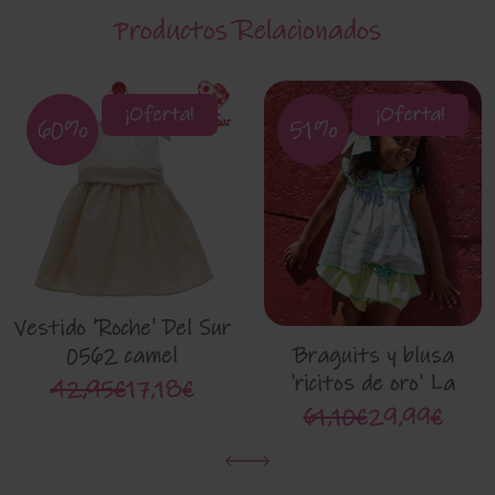
Productos Relacionados
¡Oferta!
¡Oferta!
60%
51%
Vestido 'Roche' Del Sur
Braguits y blusa
0562 camel
'ricitos de oro' La
42,95€
17,18€
Martinica 8091-G
61,10€
29,99€