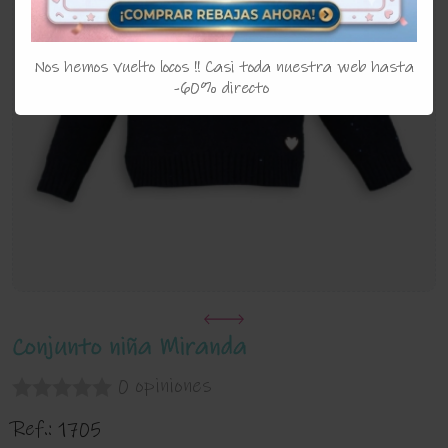
Nos hemos vuelto locos !! Casi toda nuestra web hasta
-60% directo
Conjunto niña Miranda
0 opiniones
Ref.:
1705