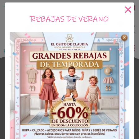
Tu tienda online de Moda Infantil
REBAJAS DE VERANO
0
Saldo
0€
El Osito de Claudia
Outlet Niña
OUTLET