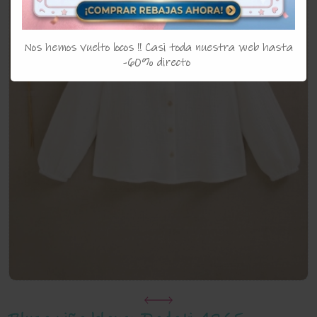
Nos hemos vuelto locos !! Casi toda nuestra web hasta
-60% directo