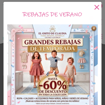
Tu tienda online de Moda Infantil
REBAJAS DE VERANO
0
Saldo
0€
El Osito de Claudia
Outlet Niña
OUTLET