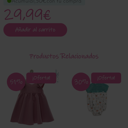
Acumula
1,50€
con tu compra
29,99€
Añadir al carrito
Productos Relacionados
¡Oferta!
¡Oferta!
51%
30%