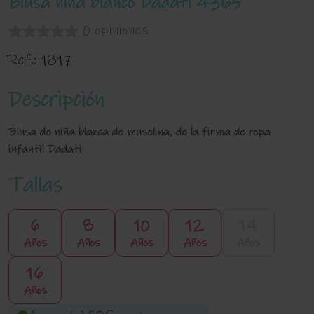
Blusa niña blanco Dadati 4365
0 opiniones
Ref.:
1817
Descripción
Blusa de niña blanca de muselina, de la firma de ropa
infantil Dadati
Tallas
6
8
10
12
14
Años
Años
Años
Años
Años
16
Años