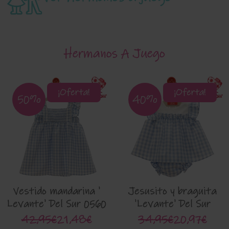
Hermanos A Juego
¡Oferta!
¡Oferta!
50%
40%
Vestido mandarina '
Jesusito y braguita
Levante' Del Sur 0560
'Levante' Del Sur
0075
42,95€
21,48€
34,95€
20,97€