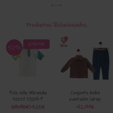
Productos Relacionados
¡Oferta!
52%
Polo niño Miranda
Conjunto bebe
textil 1309-P
pantalón largo
'Maniqui' Del Sur
28,90€
14,00€
42,99€
2876