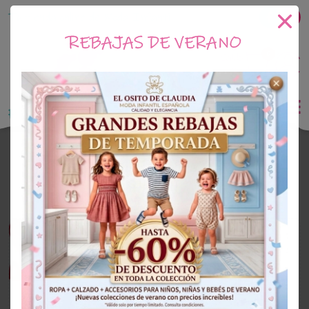
Tu tienda online de Moda Infantil
REBAJAS DE VERANO
0
Saldo
0€
El Osito de Claudia
Outlet Niño
OUTLET