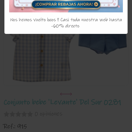
Nos hemos vuelto locos !! Casi toda nuestra web hasta
-60% directo
Conjunto bebe 'Levante' Del Sur 0281
0 opiniones
Ref.:
915