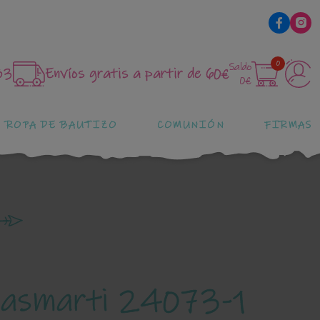
0
Saldo
83
Envíos gratis a partir de 60€
0€
ROPA DE BAUTIZO
COMUNIÓN
FIRMAS
Basmarti 24073-1