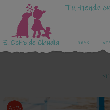
Tu tienda on
El Osito de Claudia
BEBE
NI
30%