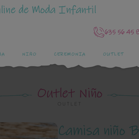
line de Moda Infantil
635 56 45 
ÑA
NIÑO
CEREMONIA
OUTLET
Outlet Niño
OUTLET
Camisa niño 