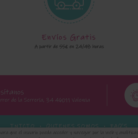
Envíos Gratis
A partir de 55€ en 24/48 horas
isítanos
rrer de la Serrería, 34 46011 Valencia
INICIO
QUIENES SOMOS
FAQ'S
para que el usuario pueda acceder y navegar por la web y analíticas 