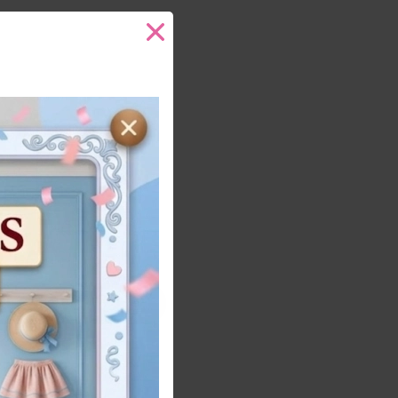
6
ños
Añadir al carrito