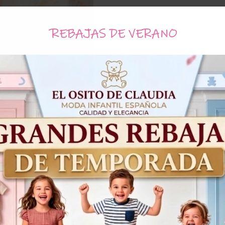
REBAJAS DE VERANO
Tallas
3
4
5
Años
Años
Años
A
36,95€
25,87€