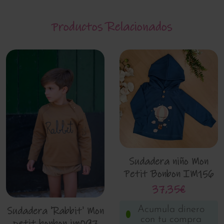
Productos Relacionados
Sudadera niño Mon
Petit Bonbon IM156
37,35€
Acumula dinero
Sudadera 'Rabbit' Mon
con tu compra
petit bonbon im097