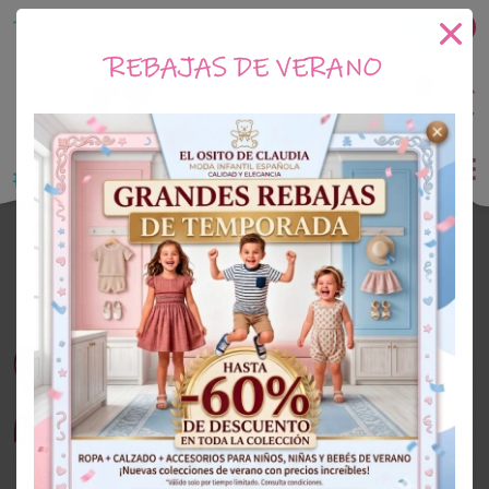
Tu tienda online de Moda Infantil
REBAJAS DE VERANO
0
Saldo
0€
El Osito de Claudia
Outlet Niño
OUTLET