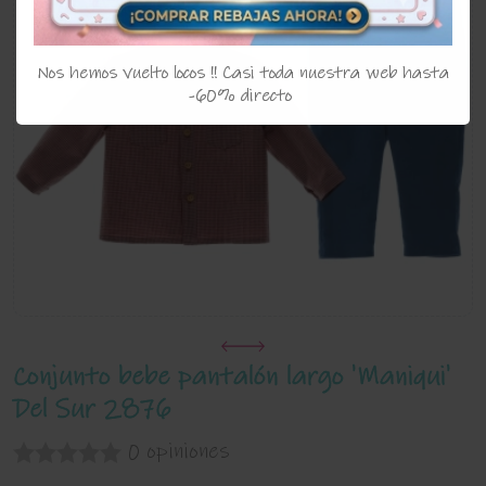
Nos hemos vuelto locos !! Casi toda nuestra web hasta
-60% directo
Conjunto bebe pantalón largo 'Maniqui'
Del Sur 2876
0 opiniones