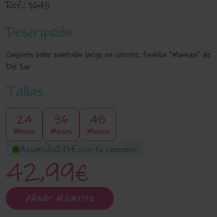
Ref.:
1645
Descripción
Conjunto bebe pantalón largo en celeste, familia "Maniqui" de
Del Sur
Tallas
24
36
48
Meses
Meses
Meses
Acumula
2,15€
con tu compra
42,99€
Añadir al carrito