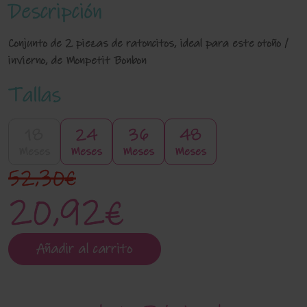
Descripción
Conjunto de 2 piezas de ratoncitos, ideal para este otoño /
invierno, de Monpetit Bonbon
Tallas
18
24
36
48
Meses
Meses
Meses
Meses
52,30€
20,92€
Añadir al carrito