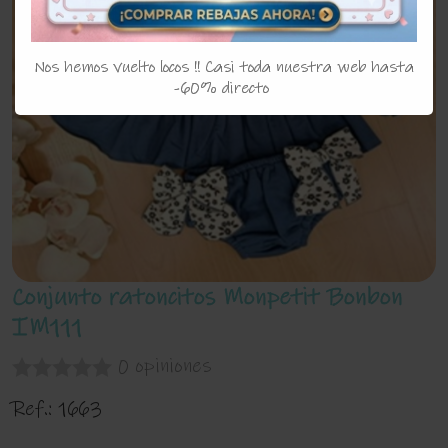
Nos hemos vuelto locos !! Casi toda nuestra web hasta
-60% directo
Conjunto ratoncitos Monpetit Bonbon
IM111
0 opiniones
Ref.:
1663