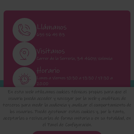
Llámanos
635 56 45 83
Visítanos
Carrer de la Serrería, 34 46011 Valencia
Horario
Lunes a Viernes 10:30 a 13:30 / 17:30 a
20:00
Sábados 11:00 a 13:00
En esta web utilizamos cookies técnicas propias para que el
usuario pueda acceder y navegar por la web y analíticas de
terceros para medir la audiencia y analizar el comportamiento de
INICIO
QUIENES SOMOS
FAQ'S
los usuarios. Puede gestionar estas cookies y, por lo tanto,
aceptarlas o rechazarlas de forma unitaria o en su totalidad, en
el Panel de Configuración.
Aviso Legal
Política de Privacidad de Datos