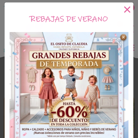
Tu tienda online de Moda Infantil
REBAJAS DE VERANO
0
Saldo
0€
El Osito de Claudia
Outlet Niña
OUTLET
60%