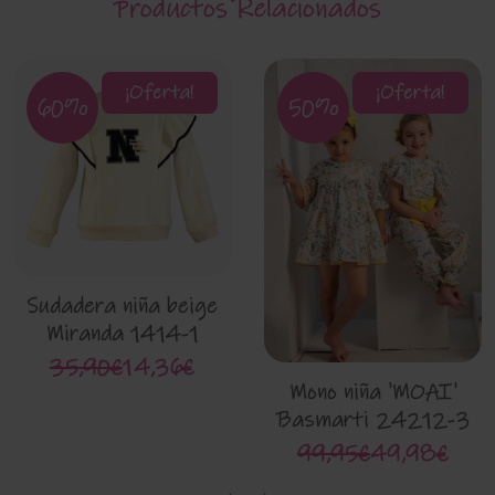
Productos Relacionados
¡Oferta!
¡Oferta!
60%
50%
Sudadera niña beige
Miranda 1414-1
35,90€
14,36€
Mono niña 'MOAI'
Basmarti 24212-3
99,95€
49,98€