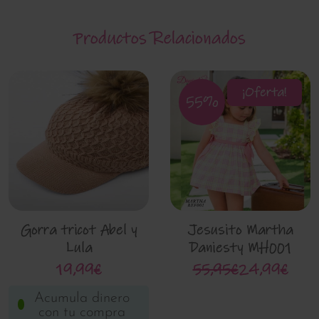
Productos Relacionados
¡Oferta!
55%
Gorra tricot Abel y
Jesusito Martha
Lula
Daniesty MH001
19,99€
55,95€
24,99€
Acumula dinero
con tu compra