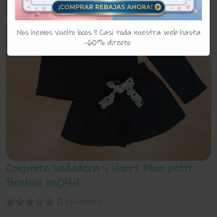
Nos hemos vuelto locos !! Casi toda nuestra web hasta
-60% directo
Conjunto sudadera y short Mon petit
Bonbon im094
0 opiniones