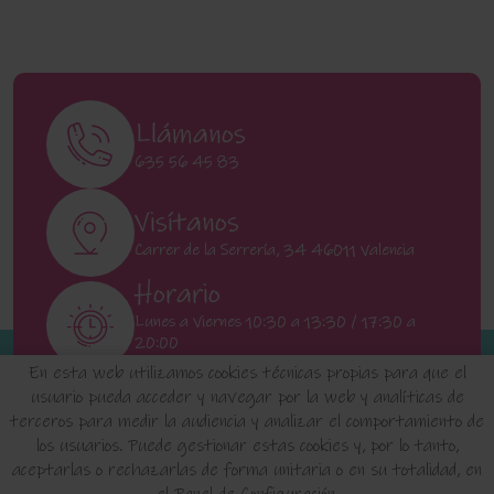
Llámanos
635 56 45 83
Visítanos
Carrer de la Serrería, 34 46011 Valencia
Horario
Lunes a Viernes 10:30 a 13:30 / 17:30 a
20:00
Sábados 11:00 a 13:00
En esta web utilizamos cookies técnicas propias para que el
usuario pueda acceder y navegar por la web y analíticas de
terceros para medir la audiencia y analizar el comportamiento de
INICIO
QUIENES SOMOS
FAQ'S
los usuarios. Puede gestionar estas cookies y, por lo tanto,
aceptarlas o rechazarlas de forma unitaria o en su totalidad, en