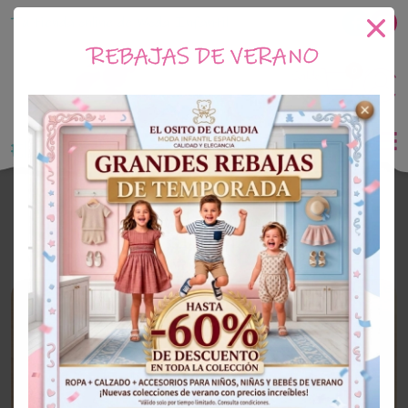
Tu tienda online de Moda Infantil
REBAJAS DE VERANO
0
Saldo
0€
El Osito de Claudia
Outlet Niña
OUTLET