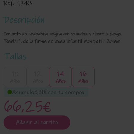
Ref.:
1748
Descripción
Conjunto de sudadera negra con capucha y short a juego
"Rabbit", de la firma de moda infantil Mon petit Bonbon
Tallas
10
12
14
16
Años
Años
Años
Años
Acumula
3,31€
con tu compra
66,25€
Añadir al carrito