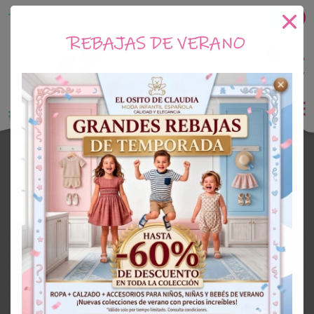
Tu tienda online de Moda Infantil
REBAJAS DE VERANO
0
Saldo
0€
El Osito de Claudia
Ceremonia Niña
CEREMONIA