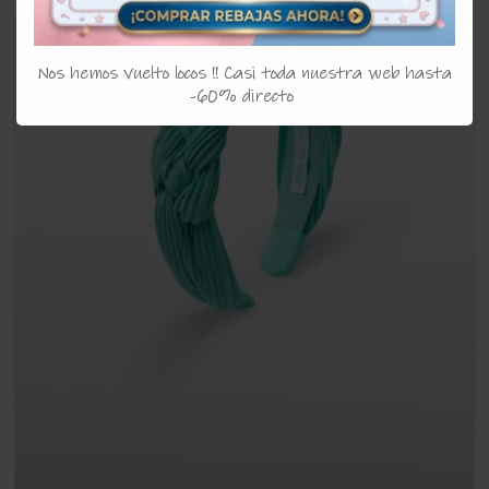
Nos hemos vuelto locos !! Casi toda nuestra web hasta
-60% directo