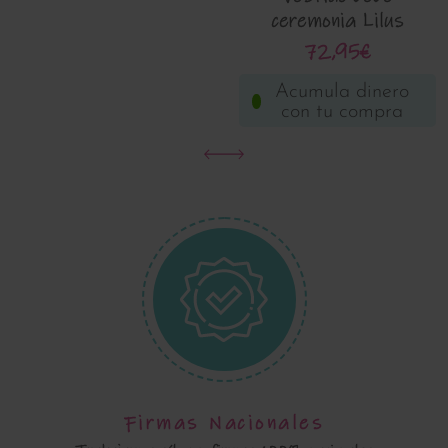
ceremonia Lilus
035156
72,95€
Acumula dinero
con tu compra
Firmas Nacionales