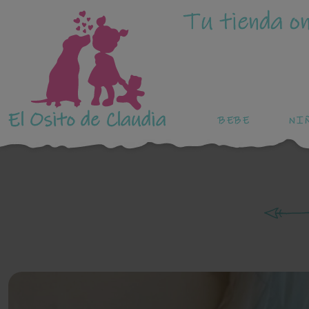
Tu tienda on
El Osito de Claudia
BEBE
NI