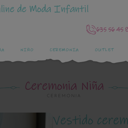
line de Moda Infantil
635 56 45 
ÑA
NIÑO
CEREMONIA
OUTLET
Ceremonia Niña
CEREMONIA
Vestido cerem