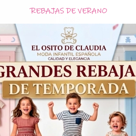
REBAJAS DE VERANO
Tallas
4
6
8
Años
Años
Años
Acumula
3,75€
con tu comp
74,95€
Productos Relacionados