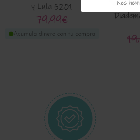
Nos hemo
y Lula 5201
Diadema
79,99€
Acumula dinero con tu compra
19