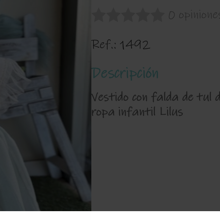
0 opinione
Ref.:
1492
Descripción
Vestido con falda de tul 
ropa infantil Lilus