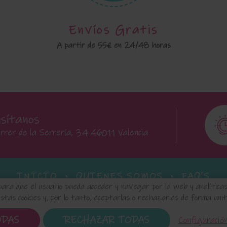
Envíos Gratis
A partir de 55€ en 24/48 horas
isítanos
rrer de la Serrería, 34 46011 Valencia
INICIO
QUIENES SOMOS
FAQ'S
para que el usuario pueda acceder y navegar por la web y analíticas 
tas cookies y, por lo tanto, aceptarlas o rechazarlas de forma unitar
 de Datos
Política de Cookies
Configuración de Cookie
ODAS
RECHAZAR TODAS
Configuració
audia.com
© 2024 - Diseño de esta tienda virtual hecho po