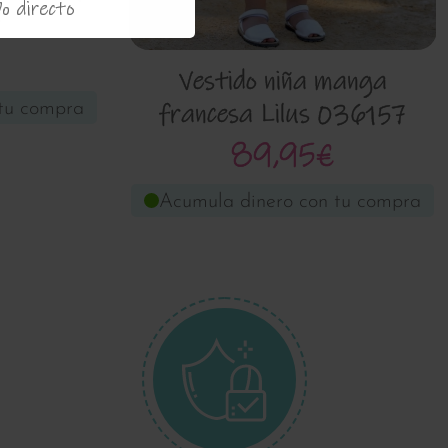
% directo
7
Vestido niña manga
francesa Lilus 036157
tu compra
89,95€
Acumula dinero con tu compra