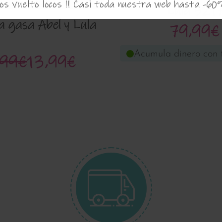
s vuelto locos !! Casi toda nuestra web hasta -60
Lula 521
 gasa Abel y Lula
79,99€
Acumula dinero con 
,99€
13,99€