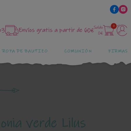
0
Saldo
83
Envíos gratis a partir de 60€
0€
ROPA DE BAUTIZO
COMUNIÓN
FIRMAS
onia verde Lilus