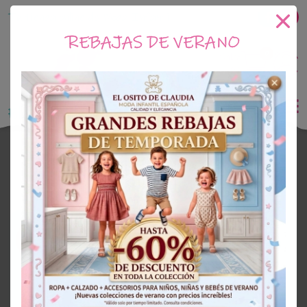
Tu tienda online de Moda Infantil
REBAJAS DE VERANO
0
Saldo
0€
El Osito de Claudia
Outlet Niño
OUTLET
60%