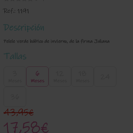
Ref.:
1191
Descripción
Pelele verde báltico de invierno, de la firma Juliana
Tallas
3
6
12
18
24
Meses
Meses
Meses
Meses
36
43,95€
17,58€