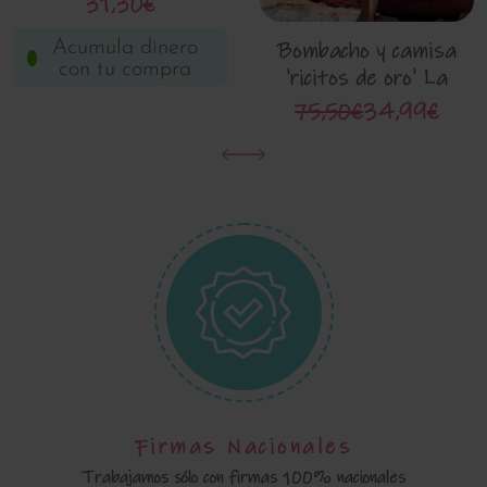
31,30€
Acumula dinero
Bombacho y camisa
con tu compra
'ricitos de oro' La
Martinica 8105
75,50€
34,99€
Firmas Nacionales
Trabajamos sólo con firmas 100% nacionales