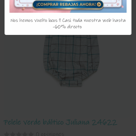
Nos hemos vuelto locos !! Casi toda nuestra web hasta
-60% directo
Pelele verde báltico Juliana 24622
0 opiniones