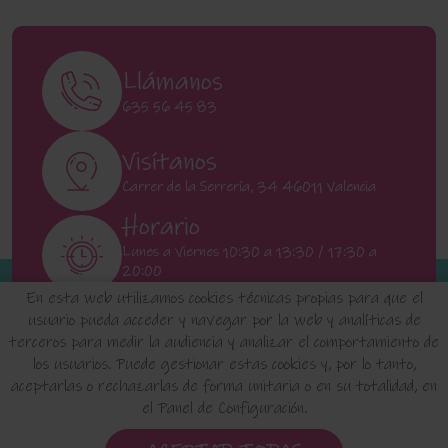
Llámanos
635 56 45 83
Visítanos
Carrer de la Serrería, 34 46011 Valencia
Horario
Lunes a Viernes 10:30 a 13:30 / 17:30 a
20:00
Sábados 11:00 a 13:00
En esta web utilizamos cookies técnicas propias para que el
usuario pueda acceder y navegar por la web y analíticas de
terceros para medir la audiencia y analizar el comportamiento de
INICIO
QUIENES SOMOS
FAQ'S
los usuarios. Puede gestionar estas cookies y, por lo tanto,
aceptarlas o rechazarlas de forma unitaria o en su totalidad, en
el Panel de Configuración.
Aviso Legal
Política de Privacidad de Datos
Política de Cookies
Configuración de Cookies