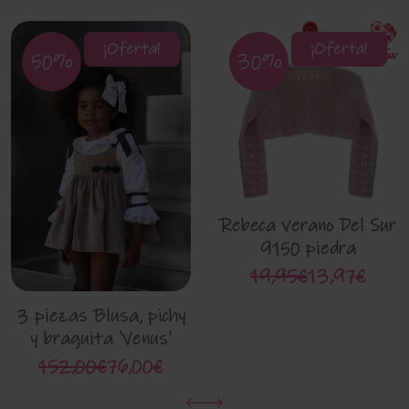
¡Oferta!
¡Oferta!
50%
30%
Rebeca verano Del Sur
9150 piedra
19,95€
13,97€
3 piezas Blusa, pichy
y braguita 'Venus'
Noma Fernandez
152,00€
76,00€