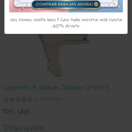
Nos hemos vuelto locos !! Casi toda nuestra web hasta
-60% directo
Conjunto 3 piezas Juliana 25033
0 opiniones
Ref.:
1405
Descripción