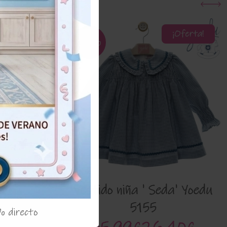
¡Oferta!
¡Oferta!
60%
Vestido niña ' Seda' Yoedu
5155
% directo