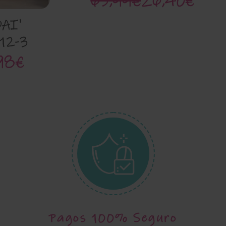
65,99€
26,40€
OAI'
212-3
98€
Pagos 100% Seguro