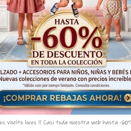
¡Oferta!
50%
to 2 piezas niña
lower' La Martinica
s vuelto locos !! Casi toda nuestra web hasta -60
9882g