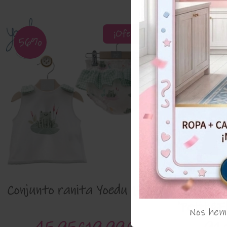
¡Oferta!
56%
60%
Conjunto ranita Yoedu 1800
Conjun
'Petit&F
Nos hemo