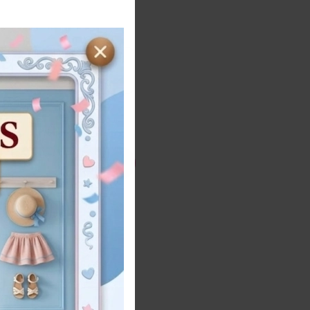
18
24
36
ses
Meses
Meses
Añadir al carrito