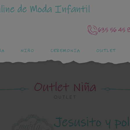
line de Moda Infantil
635 56 45 
ÑA
NIÑO
CEREMONIA
OUTLET
Outlet Niña
OUTLET
Jesusito y po