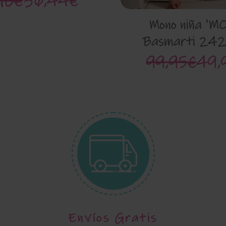
,10€
36,44€
Mono niña 'M
Basmarti 24
99,95€
49,
Envíos Gratis