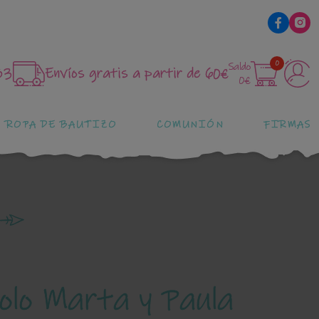
0
Saldo
83
Envíos gratis a partir de 60€
0€
ROPA DE BAUTIZO
COMUNIÓN
FIRMAS
lolo Marta y Paula