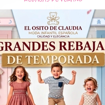
Tallas
3
6
12
Meses
Meses
Meses
Me
49,95€
24,98€
Productos Relacionados