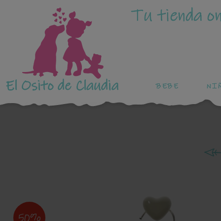
Tu tienda on
El Osito de Claudia
BEBE
NI
50%