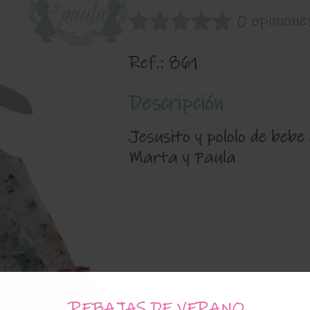
0 opinione
Ref.:
861
Descripción
Jesusito y pololo de bebe
Marta y Paula
REBAJAS DE VERANO